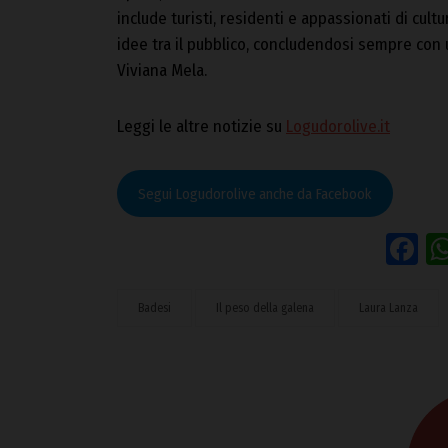
include turisti, residenti e appassionati di cult
idee tra il pubblico, concludendosi sempre con 
Viviana Mela.
Leggi le altre notizie su
Logudorolive.it
Segui Logudorolive anche da Facebook
F
Badesi
Il peso della galena
Laura Lanza