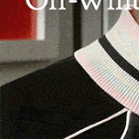
Dialogherà con l’autrice, Laura Lanza, il
BADESI | 26 agosto 2024.
Mercoledì 28 agosto,
la presentazione del romanzo “Il peso della gal
sassarese
Laura Lanza
, nonché vicepresidente
dell’età Vittoriana.
Il libro, pubblicato da Rossini Editore, è ispira
dell’Ottocento. L’autrice ha ricostruito la vita di
Risorgimento italiano, noto come uno degli uomi
sua storia è l’esempio dell’atavico scontro tra 
Mariette e le quattro figlie, giovani donne che
però tutte l’amaro prezzo del peso della galena
Grazie a questo lavoro, basato su una vasta ricerc
che hanno segnato la vita di Sanna, Lanza ha ripo
muove nel nascente Regno d’Italia, nel contesto