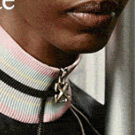
 professor Bruno Cirilli.
 alle ore 20:30, l’anfiteatro comunale di Badesi ospiterà
ena. La storia della famiglia Sanna” dell’insegnante
 dell’associazione culturale Quiteria e appassionata
to a una vicenda familiare che ha inizio nella Sardegna
Giovanni Antonio Sanna
, figura di rilievo del
ni più ricchi d’Europa e uno dei primi self-made man. La
ricchezza e felicità, che coinvolge anche l’amata moglie
 cercheranno di raggiungere una loro felicità, pagando
, il minerale estratto a Montevecchio.
a d’archivio, materiali editi e inediti, e visite ai luoghi
rtato così alla luce la storia di una famiglia che si
 di una rivoluzione industriale che ha portato