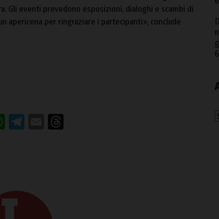
6
ura. Gli eventi prevedono esposizioni, dialoghi e scambi di
D
un apericena per ringraziare i partecipanti», conclude
m
g
6
acebook
WhatsApp
Telegram
Email
Threads
A