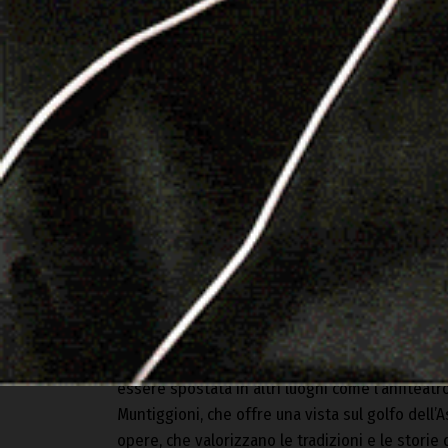
all’affermarsi di una nuova potente classe bor
La presentazione, inserita nella rassegna “Libri
comunale di Badesi
in collaborazione con la
Bi
professor
Bruno Cirilli
, che dialogherà con l’a
ha fatto da sfondo alla vita di Sanna.
Per rendere ancora più coinvolgente l’evento, l’
una selezione di abiti, fotografie e cimeli stor
consentire al pubblico di vivere l’atmosfera del
«La rassegna “Libri al Tramonto” è iniziata nel
durante ogni estate a Badesi», afferma la vice
si svolge presso la piscina comunale per goder
essere spostata in altri luoghi come l’anfiteatr
Muntiggioni, che offre una vista sul golfo dell’As
opere, che valorizzano le tradizioni e le storie d