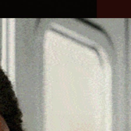
he
Necrologie
Numeri
Contatti
utili
erca
Cerca
Facebook
Threads
Instagram
X
YouTube