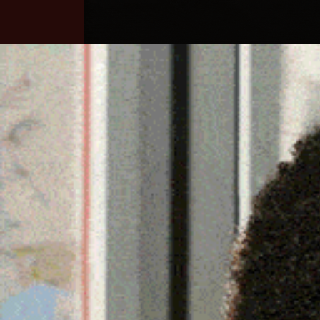
Home
Ozieri
Territorio
Sardegna
A BADESI LA PRESENTAZ
DELLA GALENA. LA STOR
26 Agosto 2024, 16:10