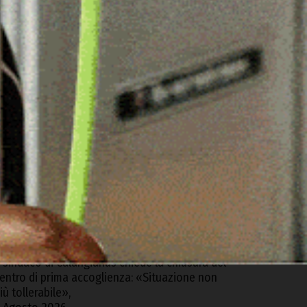
ARTICOLI RECENTI
alledoria. Spacciava dalla finestra di casa,
rrestato
 Agosto 2026
lbia, riaperta dopo 13 anni la strada di Monte
ino
 Agosto 2026
alangianus ospita il “Forum della filiera
ovina”
 Agosto 2026
l sindaco di Calangianus chiede la chiusura del
entro di prima accoglienza: «Situazione non
iù tollerabile»,