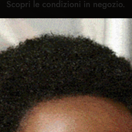
Cronaca
Attualità
Sport
Cultura
Rubric
IONE DEL LIBRO “IL PESO
C
IA DELLA FAMIGLIA SANNA”