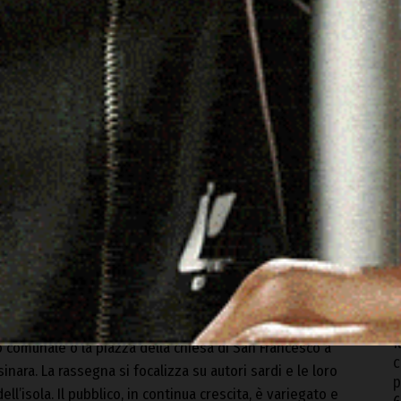
ghese.
 al Tramonto” e organizzata dall’
Amministrazione
blioteca comunale
, vedrà la partecipazione del
utrice per approfondire il contesto storico e familiare che
V
a
7
autrice esporrà alcuni oggetti integrati nella narrazione:
O
ici provenienti dalla sua collezione privata. Un modo per
P
7
l’epoca.
C
l’estate del 2022 ed è diventata un appuntamento fisso
b
 sindaco di Badesi
Viviana Mela
. «Solitamente – spiega –
6
e dei tramonti sul mare, ma, a seconda del tema, può
I
o comunale o la piazza della chiesa di San Francesco a
c
inara. La rassegna si focalizza su autori sardi e le loro
p
ell’isola. Il pubblico, in continua crescita, è variegato e