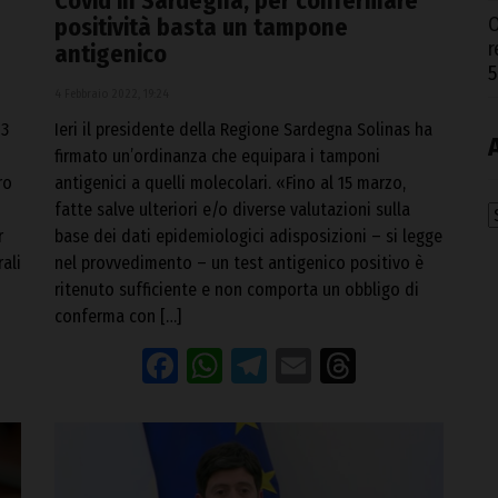
Covid in Sardegna, per confermare
positività basta un tampone
O
r
antigenico
5
4 Febbraio 2022, 19:24
13
Ieri il presidente della Regione Sardegna Solinas ha
firmato un’ordinanza che equipara i tamponi
ro
antigenici a quelli molecolari. «Fino al 15 marzo,
fatte salve ulteriori e/o diverse valutazioni sulla
A
r
base dei dati epidemiologici adisposizioni – si legge
ali
nel provvedimento – un test antigenico positivo è
ritenuto sufficiente e non comporta un obbligo di
conferma con […]
eads
Facebook
WhatsApp
Telegram
Email
Threads