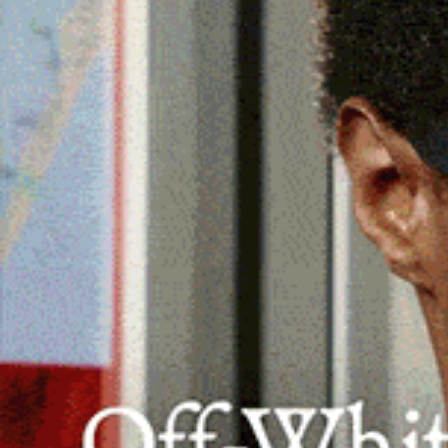
COVID-19
Arrivate in Sardegna quasi 130mila
dosi di vaccino bivalente
12 Settembre 2022, 23:38
Sono arrivate in Sardegna, e sono state consegna
questa mattina alla farmacia dell’ospedale Binag
di Cagliari, le prime 129.600 dosi del vaccino…
Facebook
WhatsApp
Telegram
Email
Thr