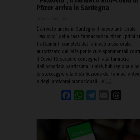
“Paxlovid”, il farmaco anti-Covid di
Pfizer arriva in Sardegna
5 Febbraio 2022, 20:04
È arrivato anche in Sardegna il nuovo anti-virale
“Paxlovid” della casa farmaceutica Pfizer. I primi 1
trattamenti completi del farmaco a uso orale,
autorizzato dall’Aifa per le cure sperimentali cont
il Covid-19, saranno consegnati alla farmacia
dell’ospedale Santissima Trinità, hub regionale pe
lo stoccaggio e la distribuzione dei farmaci antivir
e degli anticorpi monoclonali. Le […]
Facebook
WhatsApp
Telegram
Email
Thr