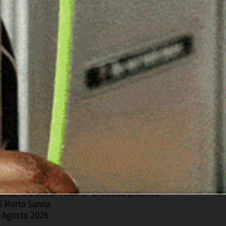
ARTICOLI RECENTI
icurezza idrica, al via a Tissi i lavori per la
ostruzione del nuovo pozzo
 Agosto 2026
aldo persistente, Cia Sardegna chiede la
ichiarazione dello stato di calamità naturale
 Agosto 2026
’Unione dei Comuni del Coros dà il via al
rogetto “Coros includidos”
 Agosto 2026
onti, al museo “Pirisinu” la mostra pittorica
i Marta Sanna
 Agosto 2026