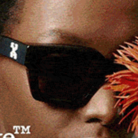
COVID-19
Disturbi mestruali e vaccino Covid,
l’Ema richiede valutazione
approfondita
13 Febbraio 2022, 11:06
te
hi
Disturbi mestruali e vaccino Covid: sotto
osservazione ciclo abbondante o assente. Il
comitato per la farmacovigilanza Prac dell’Agenzia
eads
europea del farmaco Ema sta valutando i casi
segnalati di sanguinamento mestruale abbondante
(mestruazioni abbondanti) e assenza di
mestruazioni (amenorrea) con i vaccini COVID-19
Comirnaty di Pfizer/BioNTech e Spikevax di Moderna
Il Comitato aveva precedentemente analizzato le […]
Facebook
WhatsApp
Telegram
Email
Threads