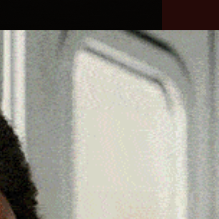
he
Necrologie
Numeri
Contatti
utili
erca
Cerca
Facebook
Threads
Instagram
X
YouTube