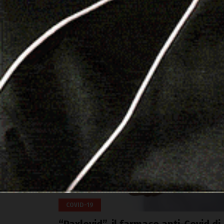
società sportive si dichiarano non più disponibili 
accettare restrizioni palesemente discriminatorie,
peraltro per un ambito che genera salute e
contribuisce a fare reale prevenzione», così in una
[…]
Facebook
WhatsApp
Telegram
Email
Thr
COVID-19