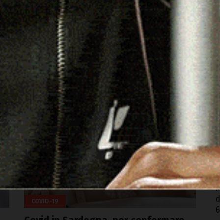
ad
un’evidenza lampante ma non ci ritroveremo più in
una situazione più difficile di quelle che abbiamo
vissuto». Queste le parole di Franco Locatelli,
coordinatore del Comitato tecnico scientifico, al
quotidiano ‘La […]
S
c
eads
Facebook
WhatsApp
Telegram
Email
Threads
6
C
d
6
L
p
6
M
d
COVID-19
6