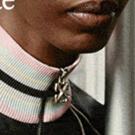
COVID-19
Per Locatelli (Cts) l’obbligo vaccinale
e il green pass devono restare anche
in estate
6 Febbraio 2022, 17:24
«Tutte le evidenze che abbiamo ci indicano in modo
univoco che avremo mesi primaverili ed estivi
tranquilli. Il virus non scomparirà, questo è di