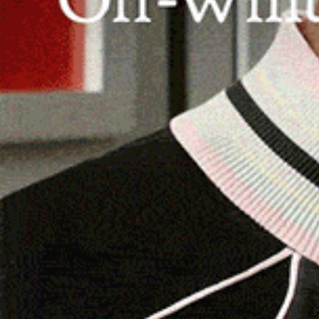
COVID-19
«Il Green pass affossa economia e
vita sociale: va eliminato»
9 Febbraio 2022, 18:02
«Il green pass rafforzato sta letteralmente
affossando le attività commerciali, i settori
alberghiero, turistico e della ristorazione; cinema,
teatri e musei sono in fortissima difficoltà, e le