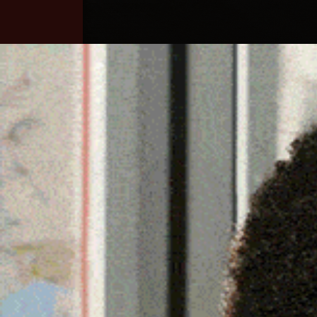
Home
Ozieri
Territorio
Sardegna
COVID-19