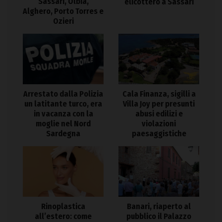
Sassari, Olbia,
elicottero a Sassari
Alghero, Porto Torres e
Ozieri
Arrestato dalla Polizia
Cala Finanza, sigilli a
un latitante turco, era
Villa Joy per presunti
in vacanza con la
abusi edilizi e
moglie nel Nord
violazioni
Sardegna
paesaggistiche
Rinoplastica
Banari, riaperto al
all’estero: come
pubblico il Palazzo