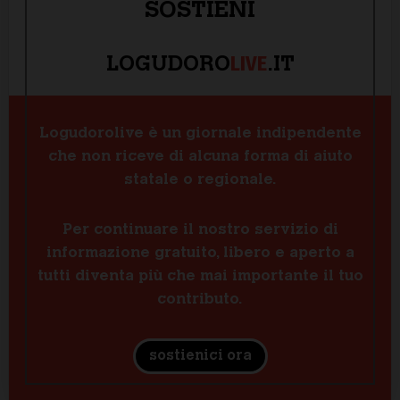
SOSTIENI
LIVE
LOGUDORO
.IT
Logudorolive è un giornale indipendente
che non riceve di alcuna forma di aiuto
statale o regionale.
Per continuare il nostro servizio di
informazione gratuito, libero e aperto a
tutti diventa più che mai importante il tuo
contributo.
sostienici ora