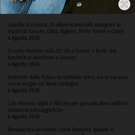
ARTICOLI RECENTI
Guardia di Finanza, 25 allievi marescialli assegnati ai
reparti di Sassari, Olbia, Alghero, Porto Torres e Ozieri
4 Agosto 2026
Scontro frontale sulla SS 125 a Orosei, 4 feriti: due
trasferiti in elicottero a Sassari
4 Agosto 2026
Arrestato dalla Polizia un latitante turco, era in vacanza
con la moglie nel Nord Sardegna
4 Agosto 2026
Cala Finanza, sigilli a Villa Joy per presunti abusi edilizi e
violazioni paesaggistiche
4 Agosto 2026
Rinoplastica all’estero: come funziona, quanto si