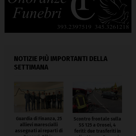
NOTIZIE PIÙ IMPORTANTI DELLA
SETTIMANA
Guardia di Finanza, 25
Scontro frontale sulla
allievi marescialli
SS 125 a Orosei, 4
assegnati ai reparti di
feriti: due trasferiti in