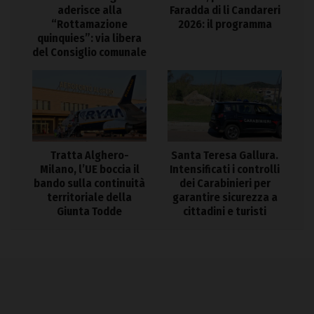
aderisce alla
Faradda di li Candareri
“Rottamazione
2026: il programma
quinquies”: via libera
del Consiglio comunale
Tratta Alghero-
Santa Teresa Gallura.
Milano, l’UE boccia il
Intensificati i controlli
bando sulla continuità
dei Carabinieri per
territoriale della
garantire sicurezza a
Giunta Todde
cittadini e turisti