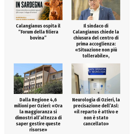
Calangianus ospita il
Il sindaco di
“Forum della filiera
Calangianus chiede la
bovina”
chiusura del centro di
prima accoglienza:
«Situazione non più
tollerabile»,
Dalla Regione 4,6
Neurologia di Ozieri, la
milioni per Ozieri: «Ora
precisazione dell’Asl:
la maggioranza si
«il reparto è attivo e
dimostri all’altezza di
non è stato
saper gestire queste
cancellato»
risorse»