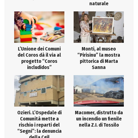
naturale
L’Unione dei Comuni
Monti, al museo
del Coros dà il via al
“Pirisinu” la mostra
progetto “Coros
pittorica di Marta
includidos”
Sanna
Ozieri. L’Ospedale di
Macomer, distrutto da
Comunità mette a
un incendio un fienile
rischio i reparti del
nella Z.I. di Tossilo
“Segni”: la denuncia
della Cgil