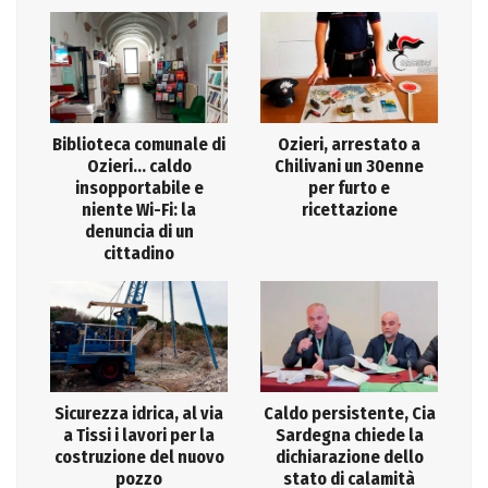
Biblioteca comunale di
Ozieri, arrestato a
Ozieri… caldo
Chilivani un 30enne
insopportabile e
per furto e
niente Wi-Fi: la
ricettazione
denuncia di un
cittadino
Sicurezza idrica, al via
Caldo persistente, Cia
a Tissi i lavori per la
Sardegna chiede la
costruzione del nuovo
dichiarazione dello
pozzo
stato di calamità