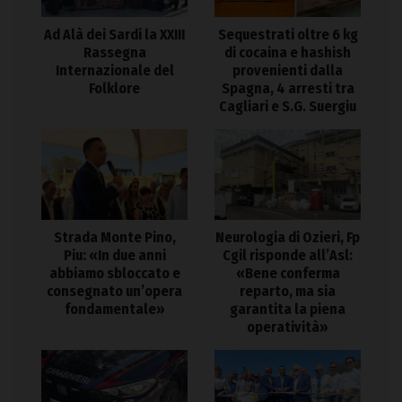
Ad Alà dei Sardi la XXIII
Sequestrati oltre 6 kg
Rassegna
di cocaina e hashish
Internazionale del
provenienti dalla
Folklore
Spagna, 4 arresti tra
Cagliari e S.G. Suergiu
Strada Monte Pino,
Neurologia di Ozieri, Fp
Piu: «In due anni
Cgil risponde all’Asl:
abbiamo sbloccato e
«Bene conferma
consegnato un’opera
reparto, ma sia
fondamentale»
garantita la piena
operatività»