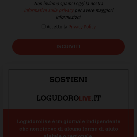
Non inviamo spam! Leggi la nostra
Informativa sulla privacy
per avere maggiori
informazioni.
Accetto la
Privacy Policy
SOSTIENI
LIVE
LOGUDORO
.IT
Logudorolive è un giornale indipendente
che non riceve di alcuna forma di aiuto
statale o regionale.