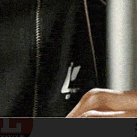
ale in tutta l’isola ne sono stati invece registrati 24.
B
n
4
acebook
WhatsApp
Telegram
Email
Threads
C
A
A
L
M
4
G
a
P