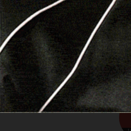
tra Alghero e Sassari, Muros, Ossi e Ittiri. In tot
Leggi le altre notizie su
Logudorolive.it
Segui Logudorolive anche da Facebook
F
Incendio Ozieri
Ozieri