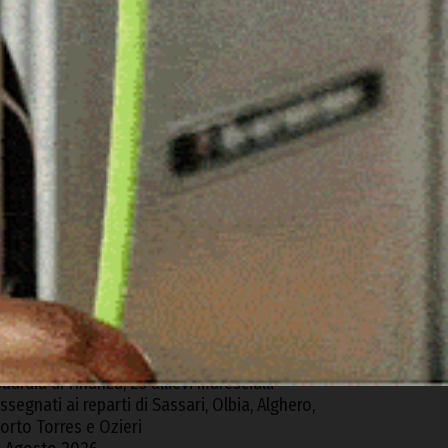
ARTICOLI RECENTI
erchidda, van sfonda una ringhiera e precipita
ella via sottostante
 Agosto 2026
rolla un muro a Bono, muore un 41enne
4
gosto 2026
tto intimidatorio contro i ricercatori dell’ET a
ula, la condanna dell’Unione dei Comuni del
ontalbo
 Agosto 2026
uardia di Finanza, 25 allievi marescialli
ssegnati ai reparti di Sassari, Olbia, Alghero,
orto Torres e Ozieri