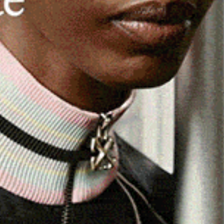
alcune ore di lavoro l’incendio che questo pomeriggio
acendo piombare nella paura diverse famiglie della zona,
pria casa. Le fiamme, partite intorno alle 14 nei pressi
ono rapidamente estese verso la località Murada e la
lambito diverse abitazioni, bruciando diversi ettari di
 irrigazione, frutteti, uliveti e altre coltivazioni. Il
intervento coordinato degli elicotteri della flotta
uadre a terra del Corpo Forestale, dei Vigili del Fuoco,
rosi volontari.
. Si tratta del secondo episodio in pochi giorni: giovedì
a di Donnighedda
(leggi)
, nei pressi della caserma dei Vigili
 in questo caso, le fiamme sono state estinte grazie
orpo Forestale.
rd Sardegna altri quattro grossi incendi, nello specifico