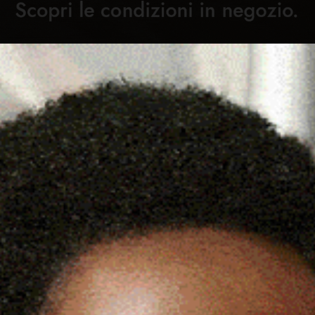
Cronaca
Attualità
Sport
Cultura
Rubric
RE DI PAURA L’INCENDIO
C
IGGIO A PUPPURUJU