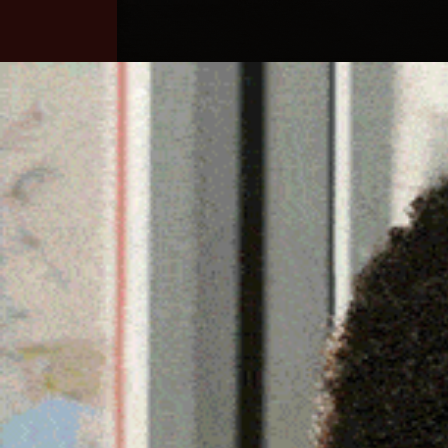
Home
Ozieri
Territorio
Sardegna
OZIERI, DOMATO DOPO O
DIVAMPATO NEL POMER
29 Giugno 2025, 23:57