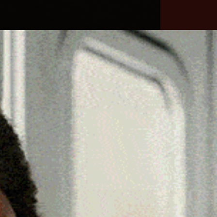
he
Necrologie
Numeri
Contatti
utili
erca
Cerca
Facebook
Threads
Instagram
X
YouTube