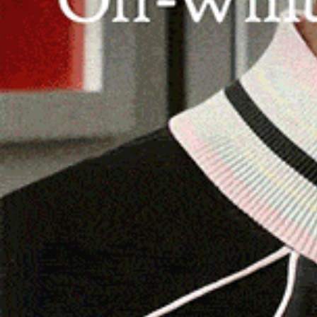
OZIERI | 29 giugno 2025.
È stato domato dopo 
ha investito la periferia Sud di Ozieri
(leggi)
, f
costrette ad abbandonare per precauzione la pro
di Puppuruju, vicino alla piscina comunale, si s
Statale 128 bis, in direzione Mores. Il fuoco ha 
vegetazione e distruggendo recinzioni, impianti di
fronte è stato domato intorno alle 19 grazie all’
regionale antincendio, di un Canadair e delle sq
della Protezione Civile, dei Barracelli e di nume
Le cause dell’innesco restano ancora da chiarire
scorso, infatti, un altro rogo ha colpito la zon
del Fuoco, minacciando alcune abitazioni. Anche
all’intervento tempestivo dei mezzi aerei del C
Nella giornata odierna si sono verificati nel No