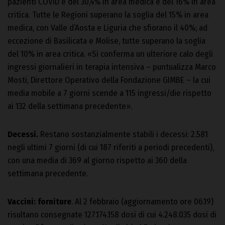
pazienti COVID è del 30,4% in area medica e del 16% in area
critica. Tutte le Regioni superano la soglia del 15% in area
medica, con Valle d’Aosta e Liguria che sfiorano il 40%; ad
eccezione di Basilicata e Molise, tutte superano la soglia
del 10% in area critica. «Si conferma un ulteriore calo degli
ingressi giornalieri in terapia intensiva – puntualizza Marco
Mosti, Direttore Operativo della Fondazione GIMBE – la cui
media mobile a 7 giorni scende a 115 ingressi/die rispetto
ai 132 della settimana precedente».
Decessi.
Restano sostanzialmente stabili i decessi: 2.581
negli ultimi 7 giorni (di cui 187 riferiti a periodi precedenti),
con una media di 369 al giorno rispetto ai 360 della
settimana precedente.
Vaccini: forniture
. Al 2 febbraio (aggiornamento ore 06.19)
risultano consegnate 127.174.158 dosi di cui 4.248.035 dosi di