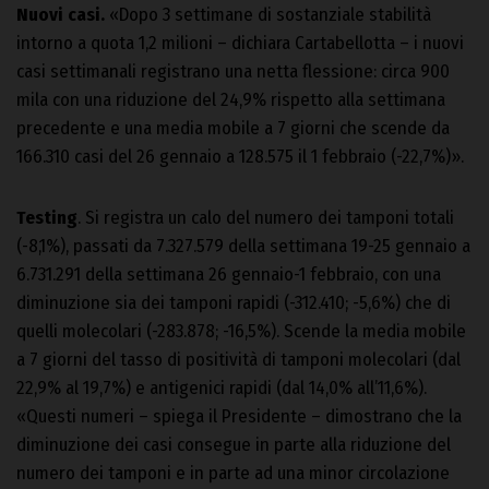
Nuovi casi.
«Dopo 3 settimane di sostanziale stabilità
intorno a quota 1,2 milioni – dichiara Cartabellotta – i nuovi
casi settimanali registrano una netta flessione: circa 900
mila con una riduzione del 24,9% rispetto alla settimana
precedente e una media mobile a 7 giorni che scende da
166.310 casi del 26 gennaio a 128.575 il 1 febbraio (-22,7%)».
Testing
. Si registra un calo del numero dei tamponi totali
(-8,1%), passati da 7.327.579 della settimana 19-25 gennaio a
6.731.291 della settimana 26 gennaio-1 febbraio, con una
diminuzione sia dei tamponi rapidi (-312.410; -5,6%) che di
quelli molecolari (-283.878; -16,5%). Scende la media mobile
a 7 giorni del tasso di positività di tamponi molecolari (dal
22,9% al 19,7%) e antigenici rapidi (dal 14,0% all’11,6%).
«Questi numeri – spiega il Presidente – dimostrano che la
diminuzione dei casi consegue in parte alla riduzione del
numero dei tamponi e in parte ad una minor circolazione