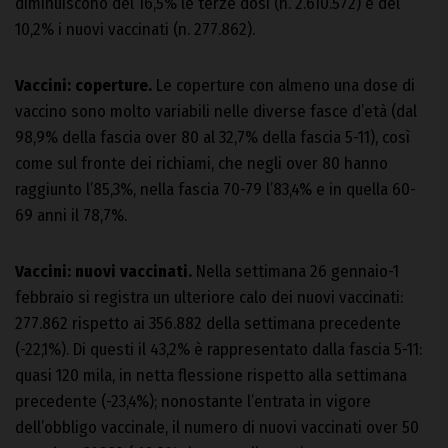
diminuiscono del 16,5% le terze dosi (n. 2.610.572) e del
10,2% i nuovi vaccinati (n. 277.862).
Vaccini: coperture.
Le coperture con almeno una dose di
vaccino sono molto variabili nelle diverse fasce d’età (dal
98,9% della fascia over 80 al 32,7% della fascia 5-11), così
come sul fronte dei richiami, che negli over 80 hanno
raggiunto l’85,3%, nella fascia 70-79 l’83,4% e in quella 60-
69 anni il 78,7%.
Vaccini: nuovi vaccinati.
Nella settimana 26 gennaio-1
febbraio si registra un ulteriore calo dei nuovi vaccinati:
277.862 rispetto ai 356.882 della settimana precedente
(-22,1%). Di questi il 43,2% è rappresentato dalla fascia 5-11:
quasi 120 mila, in netta flessione rispetto alla settimana
precedente (-23,4%); nonostante l’entrata in vigore
dell’obbligo vaccinale, il numero di nuovi vaccinati over 50