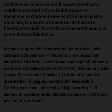
definire una scadenza per il super green pass
condizionata dall’efficacia del
booster
e
nemmeno escludere la necessità di una quarta
dose. Ma, in quanto strumento che limita le
libertà personali, la certificazione verde non può
avere durata illimitata».
Il monitoraggio della Fondazione Gimbe rileva, nella
settimana 26 gennaio – 1 febbraio, una discesa dei
nuovi casi Covid che si attestano a poco più di 900 mila
e dei casi attualmente positivi (-7,9%). Scendono anche
i ricoveri in terapia intensiva (-142), mentre quelli in
area medica rimangono sostanzialmente stabili
(-0,8%), così come i decessi (2.581). Scende a 20 il
numero di province in cui l’incidenza supera i 2.000 casi
per 100.000 abitanti.