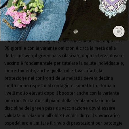
futuro. Ecco perché l’utilità del green pass va oggi
rivalutato secondo una prospettiva differente».
Il green pass, infatti, oggi è poco efficace nell’arginare la
diffusione del virus: la vaccinazione riduce il rischio di
contagiarsi e di contagiare, ma l’efficacia declina dopo circa
90 giorni e con la variante omicron è circa la metà della
delta. Tuttavia, il green pass rilasciato dopo la terza dose di
vaccino è fondamentale per tutelare la salute individuale e,
indirettamente, anche quella collettiva. Infatti, la
protezione nei confronti della malattia severa declina
molto meno rispetto al contagio e, soprattutto, torna a
livelli molto elevati dopo il booster anche con la variante
omicron. Pertanto, sul piano della regolamentazione, la
disciplina del green pass da vaccinazione dovrà essere
valutata in relazione all’obiettivo di ridurre il sovraccarico
ospedaliero e limitare il rinvio di prestazioni per patologie