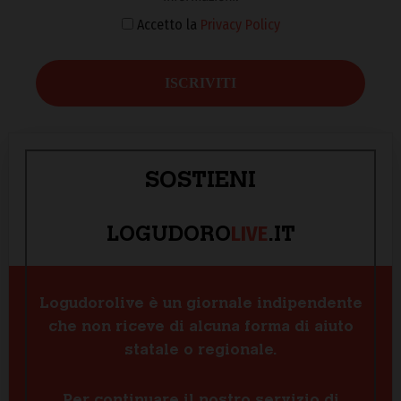
Accetto la
Privacy Policy
SOSTIENI
LIVE
LOGUDORO
.IT
Logudorolive è un giornale indipendente
che non riceve di alcuna forma di aiuto
statale o regionale.
Per continuare il nostro servizio di