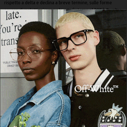
rispetto a delta e declina a breve termine, sulle forme
severe di malattia rimane elevata (intorno al 90%). Peraltro,
secondo due studi condotti nel Regno Unito e negli USA, la
protezione verso la malattia grave permane oltre i 3 mesi
dall’effettuazione del
booster
, ma non esistono dati a
lungo termine.
«In altre parole – spiega il Presidente della Fondazione
Gimbe – è impossibile allineare la durata dell’estensione
del green pass all’efficacia della terza dose, perché quella
sul contagio ha una durata troppo breve e quella sulla
malattia grave a lungo termine non è nota. D’altro canto,
come già ribadito dall’EMA, a oggi non ci sono evidenze
scientifiche per supportare la somministrazione di una
quarta dose nella popolazione generale – che andrebbe a
definire la nuova scadenza del certificato verde – ma non
si può nemmeno escludere che possa essere necessaria in