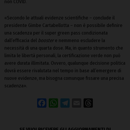
non COVID.
«Secondo le attuali evidenze scientifiche – conclude il
presidente Gimbe Cartabellotta – non è possibile definire
una scadenza per il super green pass condizionata
dall’efficacia del
booster
e nemmeno escludere la
necessità di una quarta dose. Ma, in quanto strumento che
limita le libertà personali, la certificazione verde non può
avere durata illimitata. Ovvero, qualunque decisione politica
dovrà essere rivalutata nel tempo in base all’emergere di
nuove evidenze, ma bisogna comunque fissare una precisa
scadenza».
Facebook
WhatsApp
Telegram
Email
Threads
SE VUOI RICEVERE GLI AGGIORNAMENTI DI