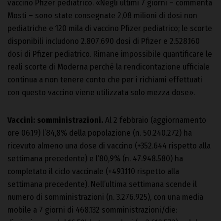
vaccino Pfizer pediatrico. «Negli ultimi 7 giorni – commenta
Mosti – sono state consegnate 2,08 milioni di dosi non
pediatriche e 120 mila di vaccino Pfizer pediatrico; le scorte
disponibili includono 2.807.690 dosi di Pfizer e 2.528.160
dosi di Pfizer pediatrico. Rimane impossibile quantificare le
reali scorte di Moderna perché la rendicontazione ufficiale
continua a non tenere conto che per i richiami effettuati
con questo vaccino viene utilizzata solo mezza dose».
Vaccini: somministrazioni.
Al 2 febbraio (aggiornamento
ore 06.19) l’84,8% della popolazione (n. 50.240.272) ha
ricevuto almeno una dose di vaccino (+352.644 rispetto alla
settimana precedente) e l’80,9% (n. 47.948.580) ha
completato il ciclo vaccinale (+493.110 rispetto alla
settimana precedente). Nell’ultima settimana scende il
numero di somministrazioni (n. 3.276.925), con una media
mobile a 7 giorni di 468.132 somministrazioni/die: