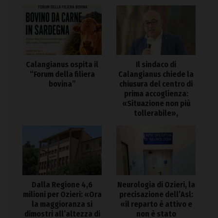
Calangianus ospita il
Il sindaco di
“Forum della filiera
Calangianus chiede la
bovina”
chiusura del centro di
prima accoglienza:
«Situazione non più
tollerabile»,
Dalla Regione 4,6
Neurologia di Ozieri, la
milioni per Ozieri: «Ora
precisazione dell’Asl:
la maggioranza si
«il reparto è attivo e
dimostri all’altezza di
non è stato