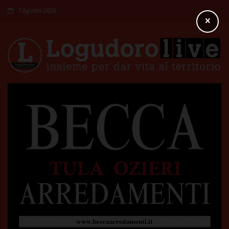
7 Agosto 2026
×