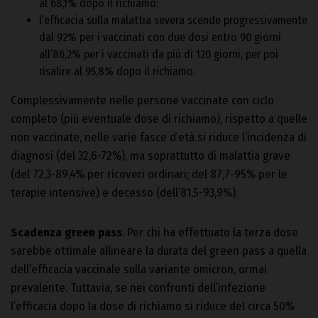
al 68,1% dopo il richiamo;
l’efficacia sulla malattia severa scende progressivamente
dal 92% per i vaccinati con due dosi entro 90 giorni
all’86,2% per i vaccinati da più di 120 giorni, per poi
risalire al 95,8% dopo il richiamo.
Complessivamente nelle persone vaccinate con ciclo
completo (più eventuale dose di richiamo), rispetto a quelle
non vaccinate, nelle varie fasce d’età si riduce l’incidenza di
diagnosi (del 32,6-72%), ma soprattutto di malattia grave
(del 72,3-89,4% per ricoveri ordinari; del 87,7-95% per le
terapie intensive) e decesso (dell’81,5-93,9%).
Scadenza green pass
. Per chi ha effettuato la terza dose
sarebbe ottimale allineare la durata del green pass a quella
dell’efficacia vaccinale sulla variante omicron, ormai
prevalente. Tuttavia, se nei confronti dell’infezione
l’efficacia dopo la dose di richiamo si riduce del circa 50%