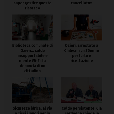
saper gestire queste
cancellato»
risorse»
Biblioteca comunale di
Ozieri, arrestato a
Ozieri… caldo
Chilivani un 30enne
insopportabile e
per furto e
niente Wi-Fi: la
ricettazione
denuncia di un
cittadino
Sicurezza idrica, al via
Caldo persistente, Cia
a Tissi i lavori per la
Sardegna chiede la