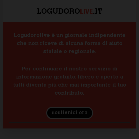
LIVE
LOGUDORO
.IT
Logudorolive è un giornale indipendente
che non riceve di alcuna forma di aiuto
statale o regionale.
Per continuare il nostro servizio di
informazione gratuito, libero e aperto a
tutti diventa più che mai importante il tuo
contributo.
sostienici ora