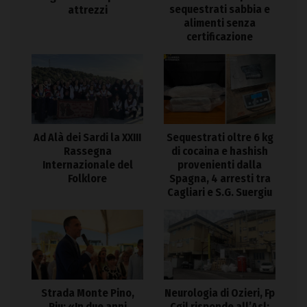
sequestrati sabbia e
attrezzi
alimenti senza
certificazione
Ad Alà dei Sardi la XXIII
Sequestrati oltre 6 kg
Rassegna
di cocaina e hashish
Internazionale del
provenienti dalla
Folklore
Spagna, 4 arresti tra
Cagliari e S.G. Suergiu
Strada Monte Pino,
Neurologia di Ozieri, Fp
Piu: «In due anni
Cgil risponde all’Asl: