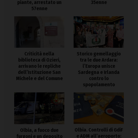
piante, arrestato un
35enne
57enne
Criticità nella
Storico gemellaggio
biblioteca di Ozieri,
tra le due Ardara:
arrivano le repliche
l’Europa unisce
dell’Istituzione San
Sardegna e Irlanda
Michele e del Comune
contro lo
spopolamento
Olbia. Controlli di GdiF
Olbia, a fuoco due
e ADM all’aeroporto:
furgoni e un deposito