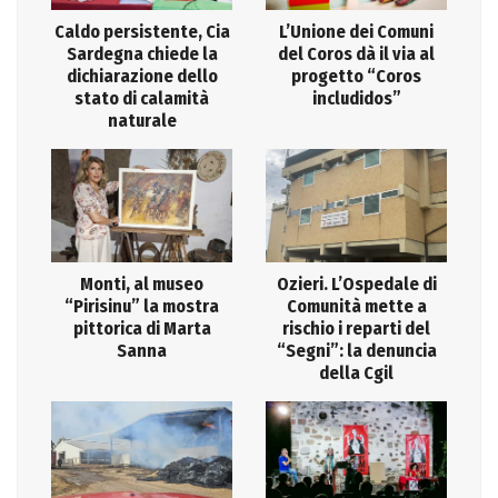
Caldo persistente, Cia
L’Unione dei Comuni
Sardegna chiede la
del Coros dà il via al
dichiarazione dello
progetto “Coros
stato di calamità
includidos”
naturale
Monti, al museo
Ozieri. L’Ospedale di
“Pirisinu” la mostra
Comunità mette a
pittorica di Marta
rischio i reparti del
Sanna
“Segni”: la denuncia
della Cgil