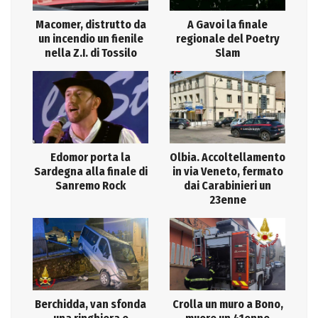
Macomer, distrutto da
A Gavoi la finale
un incendio un fienile
regionale del Poetry
nella Z.I. di Tossilo
Slam
Edomor porta la
Olbia. Accoltellamento
Sardegna alla finale di
in via Veneto, fermato
Sanremo Rock
dai Carabinieri un
23enne
Berchidda, van sfonda
Crolla un muro a Bono,