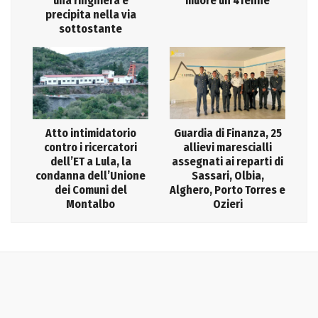
una ringhiera e
muore un 41enne
precipita nella via
sottostante
Atto intimidatorio
Guardia di Finanza, 25
contro i ricercatori
allievi marescialli
dell’ET a Lula, la
assegnati ai reparti di
condanna dell’Unione
Sassari, Olbia,
dei Comuni del
Alghero, Porto Torres e
Montalbo
Ozieri