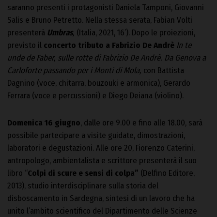
saranno presenti i protagonisti Daniela Tamponi, Giovanni
Salis e Bruno Petretto. Nella stessa serata, Fabian Volti
presenterà
Umbras
,
(Italia, 2021, 16’). Dopo le proiezioni,
previsto il
concerto tributo a Fabrizio De Andrè
In te
unde de Faber, sulle rotte di Fabrizio De Andrè. Da Genova a
Carloforte passando per i Monti di Mola,
con Battista
Dagnino (voce, chitarra, bouzouki e armonica), Gerardo
Ferrara (voce e percussioni) e Diego Deiana (violino).
Domenica 16 giugno
, dalle ore 9.00 e fino alle 18.00, sarà
possibile partecipare a visite guidate, dimostrazioni,
laboratori e degustazioni. Alle ore 20, Fiorenzo Caterini,
antropologo, ambientalista e scrittore presenterà il suo
libro “
Colpi di scure e sensi di colpa”
(Delfino Editore,
2013), studio interdisciplinare sulla storia del
disboscamento in Sardegna, sintesi di un lavoro che ha
unito l’ambito scientifico del Dipartimento delle Scienze