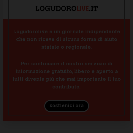
LIVE
LOGUDORO
.IT
Logudorolive è un giornale indipendente
che non riceve di alcuna forma di aiuto
statale o regionale.
Per continuare il nostro servizio di
informazione gratuito, libero e aperto a
tutti diventa più che mai importante il tuo
contributo.
sostienici ora