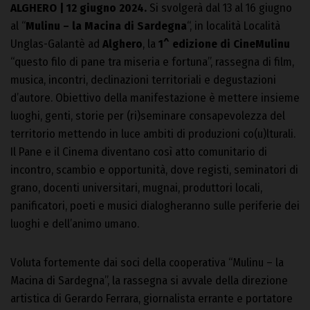
ALGHERO | 12 giugno 2024.
Si svolgerà dal 13 al 16 giugno
al “
Mulinu – la Macina di Sardegna
“, in località Località
Unglas-Galantè ad
Alghero
, la
1^ edizione di CineMulinu
“questo filo di pane tra miseria e fortuna”, rassegna di film,
musica, incontri, declinazioni territoriali e degustazioni
d’autore. Obiettivo della manifestazione è mettere insieme
luoghi, genti, storie per (ri)seminare consapevolezza del
territorio mettendo in luce ambiti di produzioni co(u)lturali.
Il Pane e il Cinema diventano così atto comunitario di
incontro, scambio e opportunità, dove registi, seminatori di
grano, docenti universitari, mugnai, produttori locali,
panificatori, poeti e musici dialogheranno sulle periferie dei
luoghi e dell’animo umano.
Voluta fortemente dai soci della cooperativa “Mulinu – la
Macina di Sardegna”, la rassegna si avvale della direzione
artistica di Gerardo Ferrara, giornalista errante e portatore