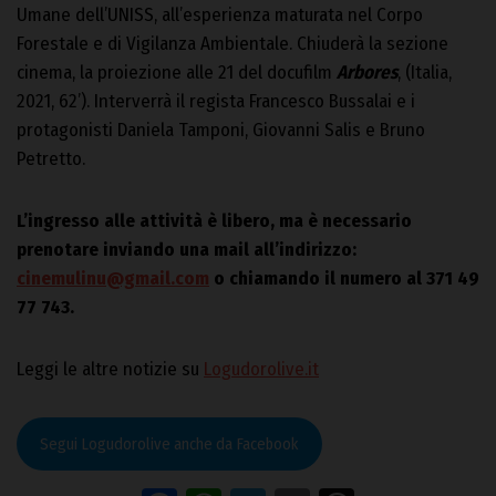
Umane dell’UNISS, all’esperienza maturata nel Corpo
Forestale e di Vigilanza Ambientale. Chiuderà la sezione
cinema, la proiezione alle 21 del docufilm
Arbores
, (Italia,
2021, 62’). Interverrà il regista Francesco Bussalai e i
protagonisti Daniela Tamponi, Giovanni Salis e Bruno
Petretto.
L’ingresso alle attività è libero, ma è necessario
prenotare inviando una mail all’indirizzo:
cinemulinu@gmail.com
o chiamando il numero al 371 49
77 743.
Leggi le altre notizie su
Logudorolive.it
Segui Logudorolive anche da Facebook