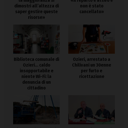
la maggioranza si
«il reparto è attivo e
dimostri all’altezza di
non è stato
saper gestire queste
cancellato»
risorse»
Biblioteca comunale di
Ozieri, arrestato a
Ozieri… caldo
Chilivani un 30enne
insopportabile e
per furto e
niente Wi-Fi: la
ricettazione
denuncia di un
cittadino