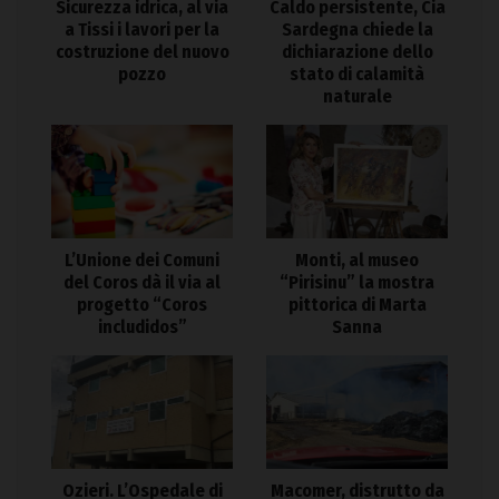
Sicurezza idrica, al via
Caldo persistente, Cia
a Tissi i lavori per la
Sardegna chiede la
costruzione del nuovo
dichiarazione dello
pozzo
stato di calamità
naturale
L’Unione dei Comuni
Monti, al museo
del Coros dà il via al
“Pirisinu” la mostra
progetto “Coros
pittorica di Marta
includidos”
Sanna
Ozieri. L’Ospedale di
Macomer, distrutto da