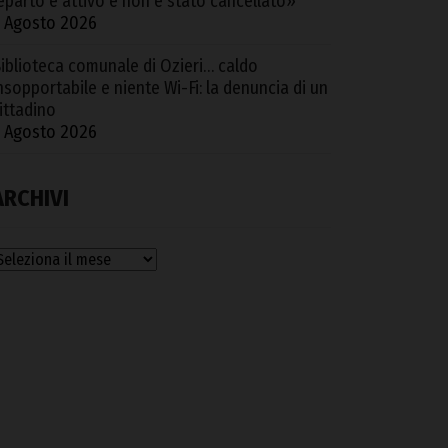
eparto è attivo e non è stato cancellato»
 Agosto 2026
iblioteca comunale di Ozieri… caldo
nsopportabile e niente Wi-Fi: la denuncia di un
ittadino
 Agosto 2026
ARCHIVI
rchivi