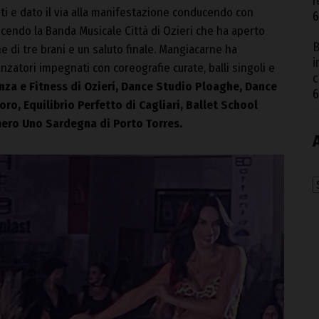
r
ti e dato il via alla manifestazione conducendo con
6
endo la Banda Musicale Città di Ozieri che ha aperto
B
e di tre brani e un saluto finale. Mangiacarne ha
i
anzatori impegnati con coreografie curate, balli singoli e
c
za e Fitness di Ozieri, Dance Studio Ploaghe, Dance
6
ro, Equilibrio Perfetto di Cagliari, Ballet School
ero Uno Sardegna di Porto Torres.
A