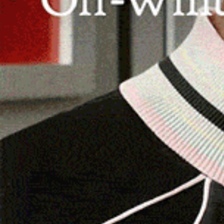
OZIERI | 28 GIUGNO 2026.
Centoventitré danzat
presentatrice impeccabile e due super ospiti è il
Studio Danza e Fitness
ha messo sul parquet d
per dare vita al 3° Dance Festival. Un successo
principale
Alessandro Manca
organizzatore del
sostegno dell’Assessorato comunale allo Sport,
del Rimedio, Oleandri Events e della FIDESM – F