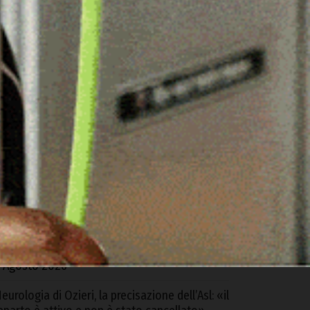
ARTICOLI RECENTI
alangianus ospita il “Forum della filiera
ovina”
 Agosto 2026
l sindaco di Calangianus chiede la chiusura del
entro di prima accoglienza: «Situazione non
iù tollerabile»,
 Agosto 2026
alla Regione 4,6 milioni per Ozieri: «Ora la
aggioranza si dimostri all’altezza di saper
estire queste risorse»
 Agosto 2026
eurologia di Ozieri, la precisazione dell’Asl: «il