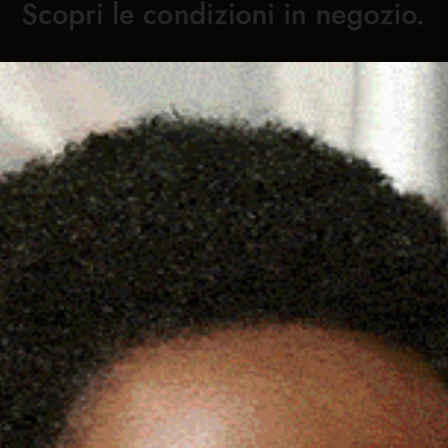
Cronaca
Attualità
Sport
Cultura
Rubric
SO IL 3° OZIERI DANCE
C