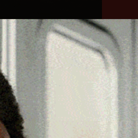
he
Necrologie
Numeri
Contatti
utili
erca
Cerca
Facebook
Threads
Instagram
X
YouTube