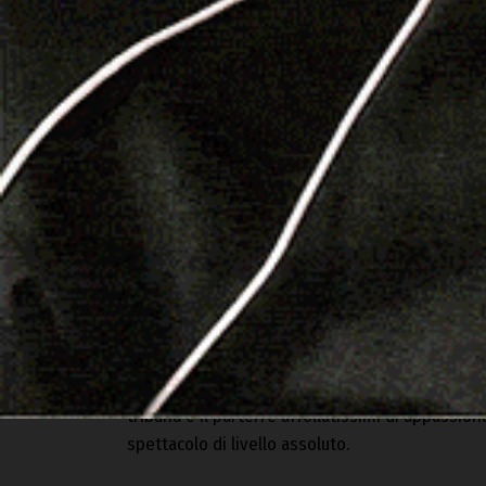
Alessandro Manca tra Francesca Tocca e Kledi Kadiu
Nulla è stato lasciato al caso con un apparato or
tavoli riservati agli ospiti a cui sono state rivol
tribuna e il parterre affollatissimi di appassio
spettacolo di livello assoluto.