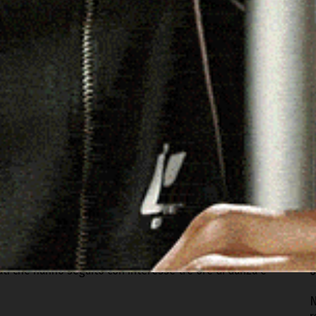
C
b
6
I
c
p
6
D
ganizzativo di primo livello, dal banco accoglienza fino ai
m
te attenzioni tra bibite fresche e dolci tipici ed infine la
g
nati che hanno seguito con interesse tre ore di danza e
6
N