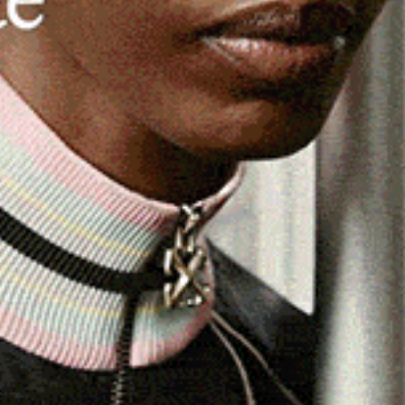
ori, otto scuole di danza, cinquanta esibizioni, una
 biglietto di presentazione che ieri sera l’
AM Asd
el Palazzetto dello Sport “Giampiero Murratzu” di Ozieri
 di partecipanti e di pubblico che ha come motore
l’evento accompagnato da uno stuolo di volontari, con il
 della Pro Loco, della BVR Associazione Beata Vergine
ederazione Italiana Danza Sportiva e Sport Musicali.