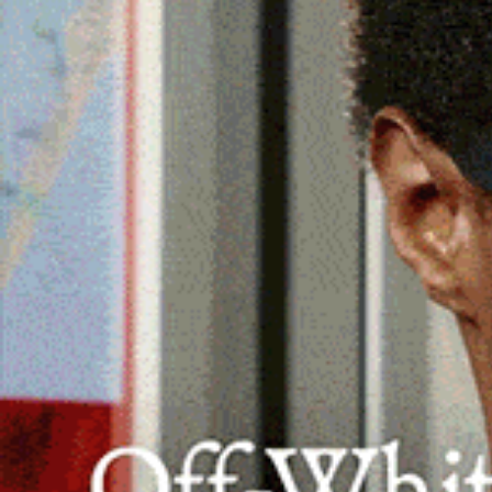
Oltre 120 danzatori e pubblico delle gr
organizzata dall’AM Asd Studio Danza e
dei super ospiti Francesca Tocca e Kled