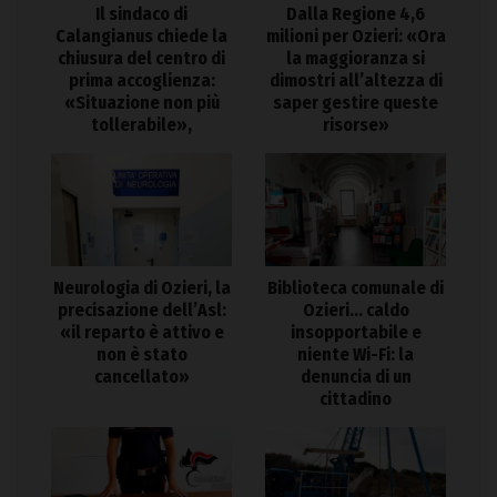
Il sindaco di
Dalla Regione 4,6
Calangianus chiede la
milioni per Ozieri: «Ora
chiusura del centro di
la maggioranza si
prima accoglienza:
dimostri all’altezza di
«Situazione non più
saper gestire queste
tollerabile»,
risorse»
Neurologia di Ozieri, la
Biblioteca comunale di
precisazione dell’Asl:
Ozieri… caldo
«il reparto è attivo e
insopportabile e
non è stato
niente Wi-Fi: la
cancellato»
denuncia di un
cittadino