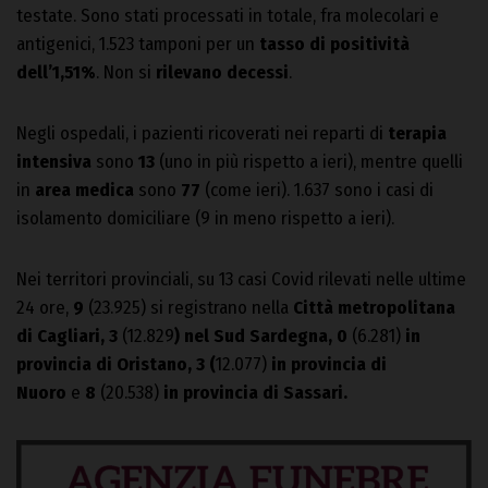
testate. Sono stati processati in totale, fra molecolari e
antigenici, 1.523 tamponi per un
tasso di positività
dell’1,51%
. Non si
rilevano decessi
.
Negli ospedali, i pazienti ricoverati nei reparti di
terapia
intensiva
sono
13
(uno in più rispetto a ieri), mentre quelli
in
area medica
sono
77
(come ieri). 1.637 sono i casi di
isolamento domiciliare (9 in meno rispetto a ieri).
Nei territori provinciali, su 13 casi Covid rilevati nelle ultime
24 ore,
9
(23.925) si registrano nella
Città metropolitana
di Cagliari, 3
(12.829
) nel Sud Sardegna, 0
(6.281)
in
provincia di Oristano, 3 (
12.077)
in provincia di
Nuoro
e
8
(20.538)
in provincia di Sassari.