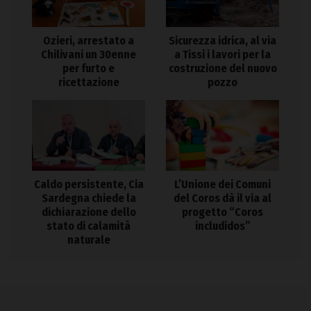
Ozieri, arrestato a
Sicurezza idrica, al via
Chilivani un 30enne
a Tissi i lavori per la
per furto e
costruzione del nuovo
ricettazione
pozzo
Caldo persistente, Cia
L’Unione dei Comuni
Sardegna chiede la
del Coros dà il via al
dichiarazione dello
progetto “Coros
stato di calamità
includidos”
naturale