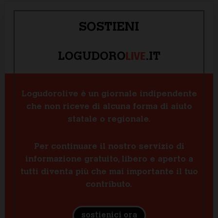
SOSTIENI
LIVE
LOGUDORO
.IT
Logudorolive è un giornale indipendente
che non riceve di alcuna forma di aiuto
statale o regionale.
Per continuare il nostro servizio di
informazione gratuito, libero e aperto a
tutti diventa più che mai importante il tuo
contributo.
sostienici ora