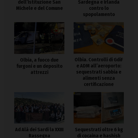
dell’Istituzione San
Sardegna e Irlanda
Michele e del Comune
contro lo
spopolamento
Olbia. Controlli di GdiF
Olbia, a fuoco due
e ADM all’aeroporto:
furgoni e un deposito
sequestrati sabbia e
attrezzi
alimenti senza
certificazione
Ad Alà dei Sardi la XXIII
Sequestrati oltre 6 kg
Rassegna
di cocaina e hashish