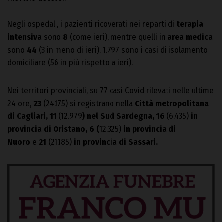
Negli ospedali, i pazienti ricoverati nei reparti di
terapia
intensiva
sono
8
(come ieri), mentre quelli in
area medica
sono
44
(3 in meno di ieri). 1.797 sono i casi di isolamento
domiciliare (56 in più rispetto a ieri).
Nei territori provinciali, su 77 casi Covid rilevati nelle ultime
24 ore,
23
(24.175) si registrano nella
Città metropolitana
di Cagliari, 11
(12.979
) nel Sud Sardegna, 16
(6.435)
in
provincia di Oristano, 6 (
12.325)
in provincia di
Nuoro
e
21
(21.185)
in provincia di Sassari.