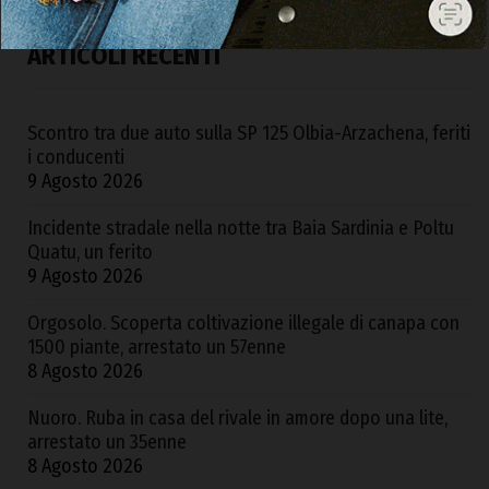
ARTICOLI RECENTI
Scontro tra due auto sulla SP 125 Olbia-Arzachena, feriti
i conducenti
9 Agosto 2026
Incidente stradale nella notte tra Baia Sardinia e Poltu
Quatu, un ferito
9 Agosto 2026
Orgosolo. Scoperta coltivazione illegale di canapa con
1500 piante, arrestato un 57enne
8 Agosto 2026
Nuoro. Ruba in casa del rivale in amore dopo una lite,
arrestato un 35enne
8 Agosto 2026