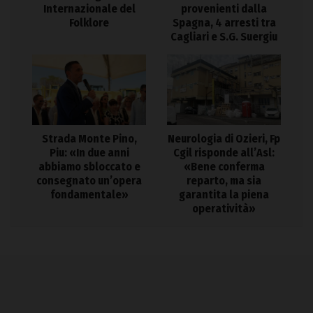
Internazionale del
provenienti dalla
Folklore
Spagna, 4 arresti tra
Cagliari e S.G. Suergiu
Strada Monte Pino,
Neurologia di Ozieri, Fp
Piu: «In due anni
Cgil risponde all’Asl:
abbiamo sbloccato e
«Bene conferma
consegnato un’opera
reparto, ma sia
fondamentale»
garantita la piena
operatività»