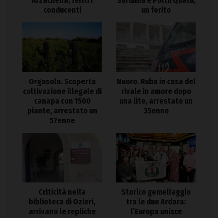
Arzachena, feriti i
Sardinia e Poltu Quatu,
conducenti
un ferito
Orgosolo. Scoperta
Nuoro. Ruba in casa del
coltivazione illegale di
rivale in amore dopo
canapa con 1500
una lite, arrestato un
piante, arrestato un
35enne
57enne
Criticità nella
Storico gemellaggio
biblioteca di Ozieri,
tra le due Ardara:
arrivano le repliche
l’Europa unisce