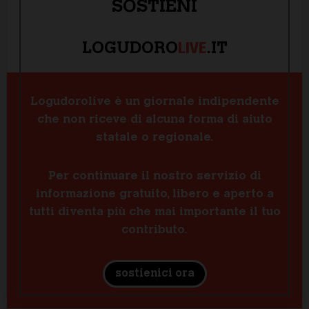
SOSTIENI
LIVE
LOGUDORO
.IT
Logudorolive è un giornale indipendente
che non riceve di alcuna forma di aiuto
statale o regionale.
Per continuare il nostro servizio di
informazione gratuito, libero e aperto a
tutti diventa più che mai importante il tuo
contributo.
sostienici ora