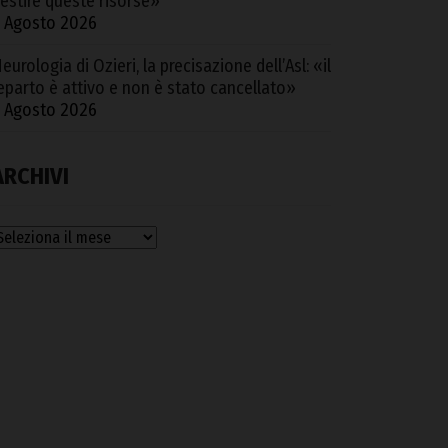
estire queste risorse»
 Agosto 2026
eurologia di Ozieri, la precisazione dell’Asl: «il
eparto è attivo e non è stato cancellato»
 Agosto 2026
ARCHIVI
rchivi