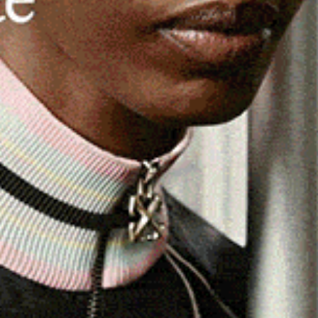
apertura del servizio per la presentazione delle
cendo
importanti novità
che semplificano la procedura
e famiglie
. Dal 2026, infatti, per richiedere il beneficio
à valida fino all’agosto dell’anno in cui il bambino compie
 genitore che sostiene la spesa della retta,
 utilizzando SPID, CIE o CNS – oppure tramite patronato.
per le quali si intende richiedere il contributo, caricando
dell’anno successivo a quello a cui si riferiscono le
on possono frequentare il nido, il genitore residente e
uto per forme di supporto a domicilio. Dal punto di vista
.600 euro annui
, calcolato in base all’ISEE per specifiche
izzato dagli importi erogati per l’Assegno Unico e