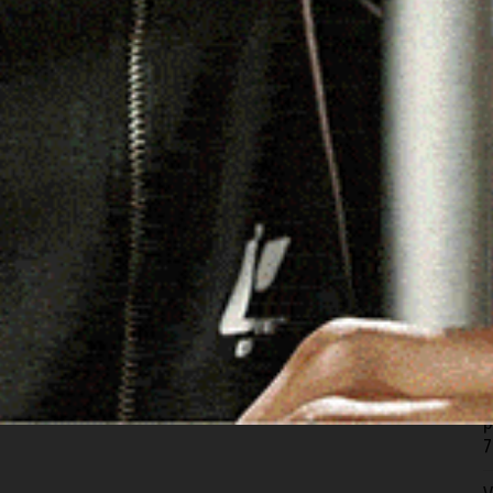
 abilitate a erogare servizi educativi per bambini da 0 a 3
pazi gioco e servizi educativi in contesti domiciliari.
dal bambino sia abilitata ad erogare servizi educativi
ando gli elenchi ufficiali o chiedendo conferma agli Enti
, il contributo non verrà riconosciuto. È necessario, quindi,
s
p
precisi della sua abilitazione da inserire in domanda per
e
7
rcolare n. 29 del 27 marzo 2026
e il
S
s
nel portale INPS.
f
7
N
«
p
7