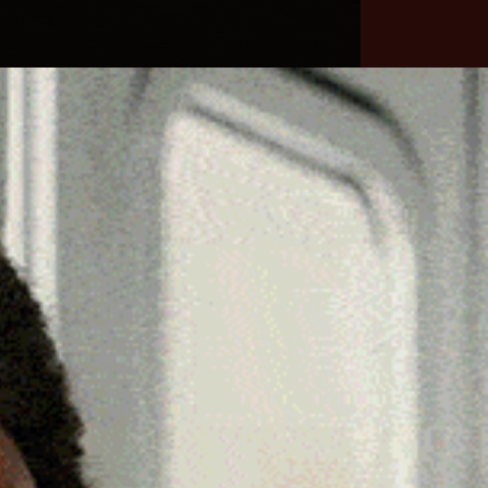
he
Necrologie
Numeri
Contatti
utili
erca
Cerca
Facebook
Threads
Instagram
X
YouTube