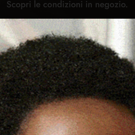
Cronaca
Attualità
Sport
Cultura
Rubric
PS LANCIA LA PROCEDURA
C