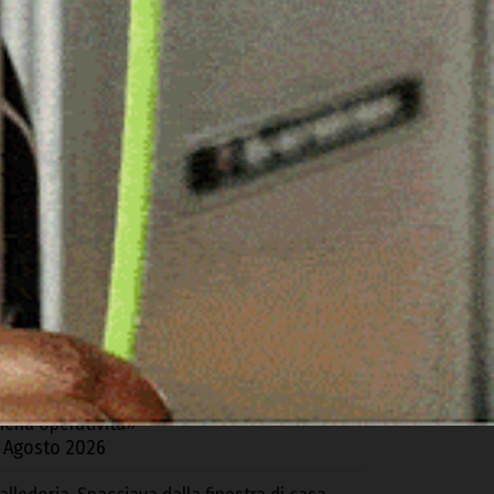
ARTICOLI RECENTI
equestrati oltre 6 kg di cocaina e hashish
rovenienti dalla Spagna, 4 arresti tra Cagliari
 S.G. Suergiu
 Agosto 2026
trada Monte Pino, Piu: «In due anni abbiamo
bloccato e consegnato un’opera
ondamentale»
 Agosto 2026
eurologia di Ozieri, Fp Cgil risponde all’Asl:
Bene conferma reparto, ma sia garantita la
iena operatività»
 Agosto 2026