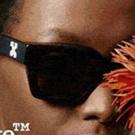
 genitore che sostiene la spesa della retta,
S oppure tramite patronato.