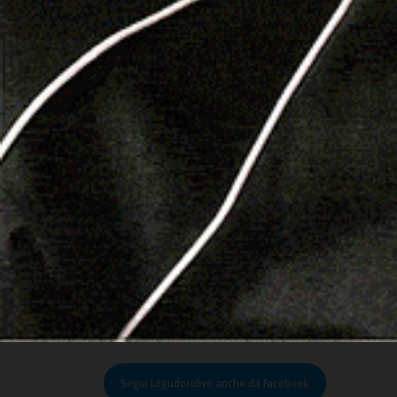
Il Bonus è riconosciuto solo per nidi e strutture
anni: quindi nidi, micronidi, sezioni primavera, s
L’INPS verificherà che la struttura frequentata 
secondo la normativa regionale vigente, consult
competenti. Se la struttura non risulta abilitata
chiedere alla struttura educativa i riferimenti 
ridurre i tempi delle verifiche dell’INPS.
Per maggiori dettagli si invita a consultare la
Ci
messaggio n. 1136 del 31 marzo 2026
pubblicati 
Riproduzione riservata © Logudorolive
Leggi le altre notizie su
logudorolive.it
Segui Logudorolive anche da Facebook