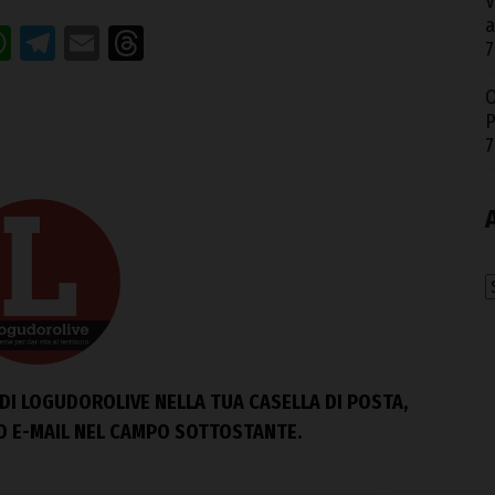
V
a
acebook
WhatsApp
Telegram
Email
Threads
7
O
P
7
A
DI LOGUDOROLIVE NELLA TUA CASELLA DI POSTA,
ZO E-MAIL NEL CAMPO SOTTOSTANTE.