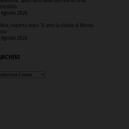
alledoria. Spacciava dalla finestra di casa,
rrestato
 Agosto 2026
lbia, riaperta dopo 13 anni la strada di Monte
ino
 Agosto 2026
ARCHIVI
rchivi