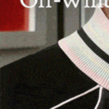
ROMA | 31 marzo 2026.
L’INPS ha comunicato l’
domande del
Bonus Asilo Nido 2026
, introdu
rendendola più vantaggiosa e intuitiva per l
basta
trasmettere una sola domanda
che sar
3 anni. La richiesta deve essere presentata dal
esclusivamente online tramite il portale INPS –
Ogni anno sarà possibile scegliere le mensilità 
i relativi documenti di spesa
entro il 30 aprile
mensilità.
Per bambini con gravi patologie croniche che n
convivente col minore può richiedere il contrib
economico,
il beneficio può arrivare fino a 3
prestazioni familiari e per l’inclusione neutral
Universale.