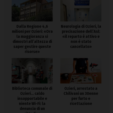
Dalla Regione 4,6
Neurologia di Ozieri, la
milioni per Ozieri: «Ora
precisazione dell’Asl:
la maggioranza si
«il reparto è attivo e
dimostri all’altezza di
non è stato
saper gestire queste
cancellato»
risorse»
Biblioteca comunale di
Ozieri, arrestato a
Ozieri… caldo
Chilivani un 30enne
insopportabile e
per furto e
niente Wi-Fi: la
ricettazione
denuncia di un