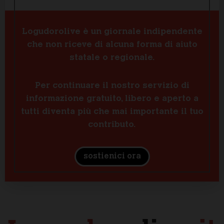
Logudorolive è un giornale indipendente
che non riceve di alcuna forma di aiuto
statale o regionale.
Per continuare il nostro servizio di
informazione gratuito, libero e aperto a
tutti diventa più che mai importante il tuo
contributo.
sostienici ora