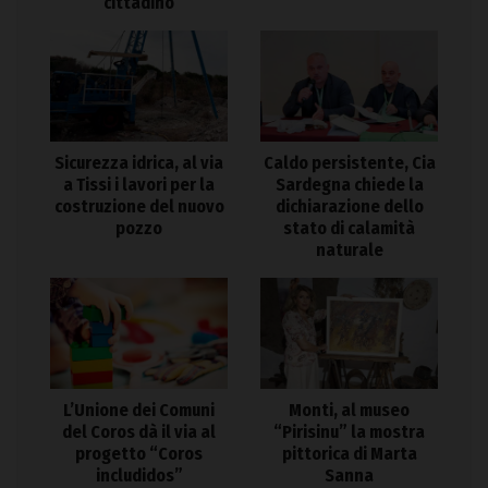
cittadino
Sicurezza idrica, al via
Caldo persistente, Cia
a Tissi i lavori per la
Sardegna chiede la
costruzione del nuovo
dichiarazione dello
pozzo
stato di calamità
naturale
L’Unione dei Comuni
Monti, al museo
del Coros dà il via al
“Pirisinu” la mostra
progetto “Coros
pittorica di Marta
includidos”
Sanna