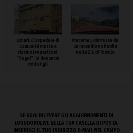
Ozieri. L’Ospedale di
Macomer, distrutto da
Comunità mette a
un incendio un fienile
rischio i reparti del
nella Z.I. di Tossilo
“Segni”: la denuncia
della Cgil
SE VUOI RICEVERE GLI AGGIORNAMENTI DI
LOGUDOROLIVE NELLA TUA CASELLA DI POSTA,
INSERISCI IL TUO INDIRIZZO E-MAIL NEL CAMPO