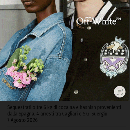
ARTICOLI RECENTI
Ad Alà dei Sardi la XXIII Rassegna Internazionale del
Folklore
7 Agosto 2026
Sequestrati oltre 6 kg di cocaina e hashish provenienti
dalla Spagna, 4 arresti tra Cagliari e S.G. Suergiu
7 Agosto 2026