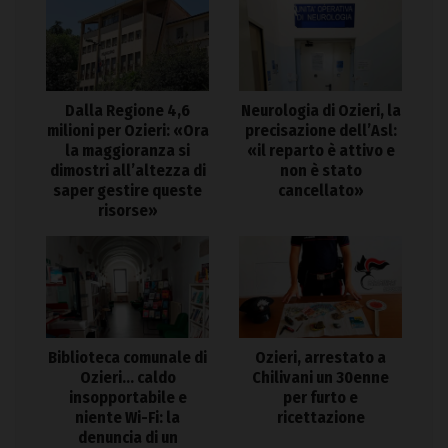
Dalla Regione 4,6
Neurologia di Ozieri, la
milioni per Ozieri: «Ora
precisazione dell’Asl:
la maggioranza si
«il reparto è attivo e
dimostri all’altezza di
non è stato
saper gestire queste
cancellato»
risorse»
Biblioteca comunale di
Ozieri, arrestato a
Ozieri… caldo
Chilivani un 30enne
insopportabile e
per furto e
niente Wi-Fi: la
ricettazione
denuncia di un