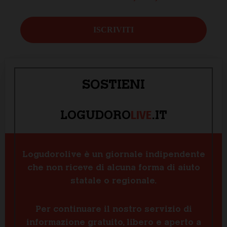
SOSTIENI
LIVE
LOGUDORO
.IT
Logudorolive è un giornale indipendente
che non riceve di alcuna forma di aiuto
statale o regionale.
Per continuare il nostro servizio di
informazione gratuito, libero e aperto a