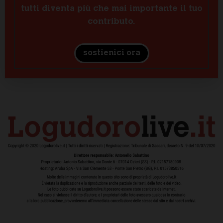
tutti diventa più che mai importante il tuo
contributo.
sostienici ora