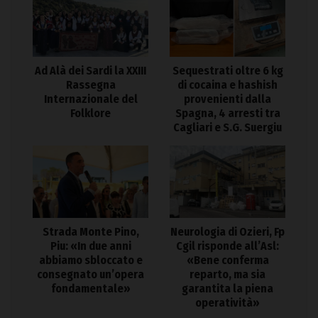
Ad Alà dei Sardi la XXIII
Sequestrati oltre 6 kg
Rassegna
di cocaina e hashish
Internazionale del
provenienti dalla
Folklore
Spagna, 4 arresti tra
Cagliari e S.G. Suergiu
Strada Monte Pino,
Neurologia di Ozieri, Fp
Piu: «In due anni
Cgil risponde all’Asl:
abbiamo sbloccato e
«Bene conferma
consegnato un’opera
reparto, ma sia
fondamentale»
garantita la piena
operatività»