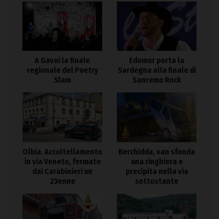
A Gavoi la finale
Edomor porta la
regionale del Poetry
Sardegna alla finale di
Slam
Sanremo Rock
Olbia. Accoltellamento
Berchidda, van sfonda
in via Veneto, fermato
una ringhiera e
dai Carabinieri un
precipita nella via
23enne
sottostante