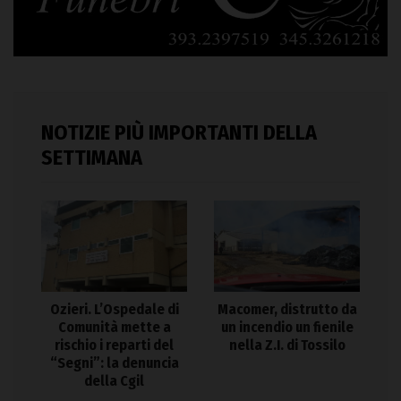
NOTIZIE PIÙ IMPORTANTI DELLA
SETTIMANA
Ozieri. L’Ospedale di
Macomer, distrutto da
Comunità mette a
un incendio un fienile
rischio i reparti del
nella Z.I. di Tossilo
“Segni”: la denuncia
della Cgil