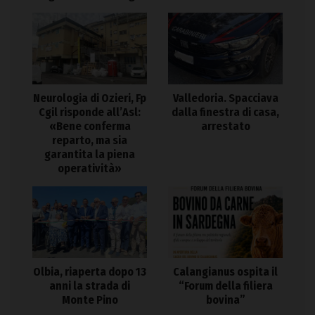
Neurologia di Ozieri, Fp
Valledoria. Spacciava
Cgil risponde all’Asl:
dalla finestra di casa,
«Bene conferma
arrestato
reparto, ma sia
garantita la piena
operatività»
Olbia, riaperta dopo 13
Calangianus ospita il
anni la strada di
“Forum della filiera
Monte Pino
bovina”