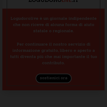
LIVE
LOGUDORO
.IT
Logudorolive è un giornale indipendente
che non riceve di alcuna forma di aiuto
statale o regionale.
Per continuare il nostro servizio di
informazione gratuito, libero e aperto a
tutti diventa più che mai importante il tuo
contributo.
sostienici ora