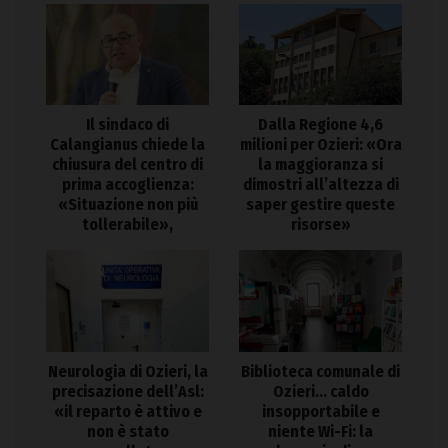
Il sindaco di
Dalla Regione 4,6
Calangianus chiede la
milioni per Ozieri: «Ora
chiusura del centro di
la maggioranza si
prima accoglienza:
dimostri all’altezza di
«Situazione non più
saper gestire queste
tollerabile»,
risorse»
Neurologia di Ozieri, la
Biblioteca comunale di
precisazione dell’Asl:
Ozieri… caldo
«il reparto è attivo e
insopportabile e
non è stato
niente Wi-Fi: la