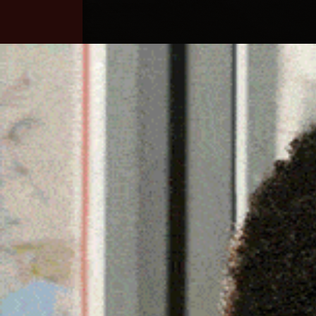
Home
Ozieri
Territorio
Sardegna
IL BUDDUSÒ CADE A SAN
PAREGGIA IN CASA E LA
NEL GIRONE E DI TERZA
9 Febbraio 2026, 11:01