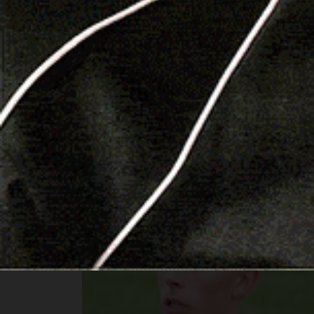
anche provato a fare altri gol e prendersi i tre
finale. I goceanini dell’Atletico, invece, regist
campionato) e, con soli 11 punti nel carniere, l
punti dalla zona
play-out
.
In
Prima categoria
buon pari dell’
Oschirese
a Sa
granata, Neto Costa) e solo sconfitte per il
Bot
casa, ancora a segno, per la squadra di
Baralla
,
F
stagionale) e per il
Pattada
dei giovani, battut