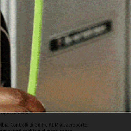
ARTICOLI RECENTI
riticità nella biblioteca di Ozieri, arrivano le
epliche dell’Istituzione San Michele e del
Comune
 Agosto 2026
torico gemellaggio tra le due Ardara: l’Europa
nisce Sardegna e Irlanda contro lo
popolamento
 Agosto 2026
lbia, a fuoco due furgoni e un deposito
ttrezzi
 Agosto 2026
lbia. Controlli di GdiF e ADM all’aeroporto: