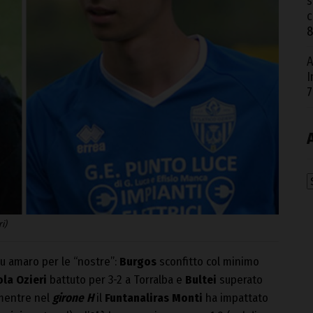
s
c
8
A
I
7
A
i)
gu amaro per le “nostre”:
Burgos
sconfitto col minimo
ola Ozieri
battuto per 3-2 a Torralba e
Bultei
superato
mentre nel
girone H
il
Funtanaliras Monti
ha impattato