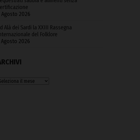
equestrati sabbia e alimenti senza
ertificazione
 Agosto 2026
d Alà dei Sardi la XXIII Rassegna
nternazionale del Folklore
 Agosto 2026
ARCHIVI
rchivi