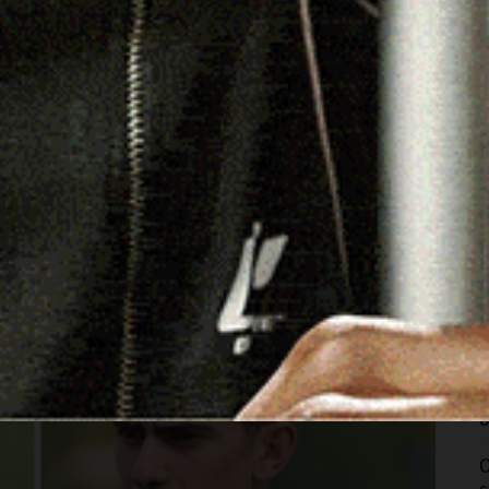
 punti, che però non sono arrivati determinando così il 2-2
rano l’ennesima sconfitta (la diciassettesima del
anguono in penultima posizione di classifica a ben dieci
C
r
n Vero Milis (1-1 il risultato finale, in gol per i
tidda
a Silanus (3-1 il risultato a favore dei padroni di
8
rancesco Letizia
, giunto alla 16esima marcatura
o per 7-0 dalla capolista Macomer.
S
u
s
8
O
a
8
O