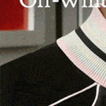
In Prima e Seconda, a punti solo l’Oschi
Terza, pareggio casalingo per 2-2 dell
contro l’Ilvamaddalena.
OZIERI | 9 febbraio 2026.
Quella che nel camp
Buddusò
era una gara difficile, si poteva preve
l’è giocata ma, in un campo che le abbondanti p
praticamente ingiocabile per entrambe le forma
segnato tre reti contro una sola degli ospiti (d
ed agganciati a quota 24 proprio dai teresini, i
ed altrettanto livellato come valori, nel quale
formazioni, sia nella alte sfere che nelle retrovi
In
Promozione
,
girone B
, pareggio interno per 2
l’Atletico Bono,
stavolta sul campo del Bosa
.
I
importanti assenze, in men che non si dica son
Battore Apeddu
(eurogol, il suo, da calcio d’an