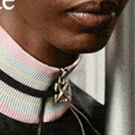
rese e il Funtanaliras Monti. Nel girone G di
a capolista Berchidda, che impatta per 2-2
ionato di
Eccellenza
opponeva il Santa Teresa al
ntivare, e così è stato. La squadra di
Ferruccio Terrosu
se
iogge degli ultimi giorni avevano reso
zioni, gli uomini di
Fabio Levacovich
hanno fatto meglio
i
Balde
su rigore) e così i biancocelesti sono stati sconfitti
n un campionato che si sta rivelando sempre più difficile
 ogni turno può riservare sorprese per molte delle
e della classifica.
-2 dell’
Ozierese
col Thiesi e ancora uno stop per
 canarini, che nella circostanza lamentavano diverse ed
o andati sotto di due gol, ma poi
Nahuel Mendez
e
golo) hanno pareggiato il conto e la squadra di
Mura
ha