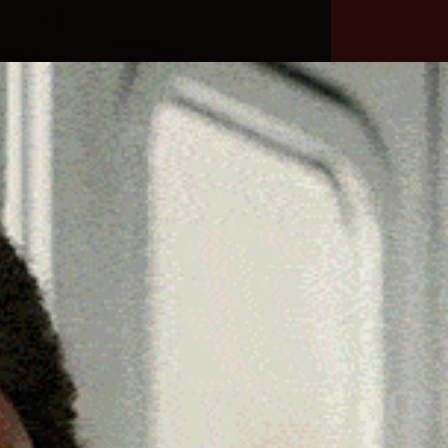
he
Necrologie
Numeri
Contatti
utili
erca
Cerca
Facebook
Threads
Instagram
X
YouTube