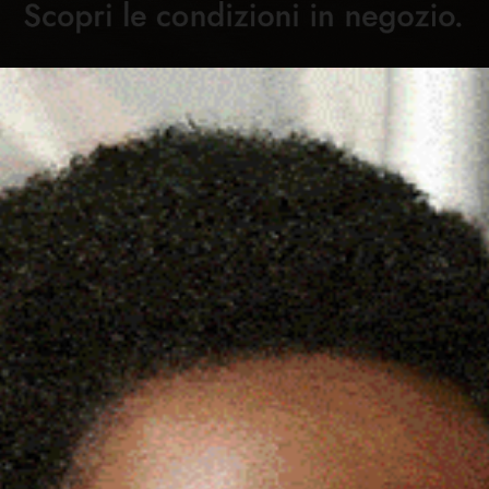
Cronaca
Attualità
Sport
Cultura
Rubric
TA TERESA, L’OZIERESE
C
 FRASSATI RITORNA IN VETTA