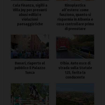
Cala Finanza, sigilli a
Rinoplastica
Villa Joy per presunti
all’estero: come
abusi edilizi e
funziona, quanto si
violazioni
risparmia in Albania e
paesaggistiche
cosa controllare prima
di prenotare
Banari, riaperto al
Olbia. Auto esce di
pubblico il Palazzo
strada sulla Statale
Tonca
125, ferita la
conducente