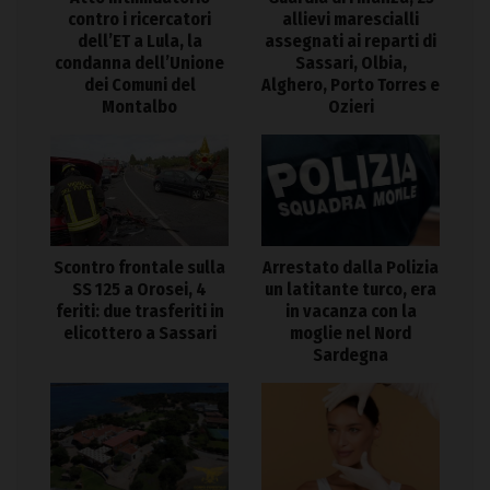
contro i ricercatori
allievi marescialli
dell’ET a Lula, la
assegnati ai reparti di
condanna dell’Unione
Sassari, Olbia,
dei Comuni del
Alghero, Porto Torres e
Montalbo
Ozieri
Arrestato dalla Polizia
Scontro frontale sulla
un latitante turco, era
SS 125 a Orosei, 4
in vacanza con la
feriti: due trasferiti in
moglie nel Nord
elicottero a Sassari
Sardegna