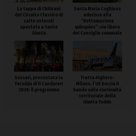
La tappa di Chilivani
Santa Maria Coghinas
del Circuito Classico di
aderisce alla
salto ostacoli
“Rottamazione
spostata a Santa
quinquies”: via libera
Giusta
del Consiglio comunale
Sassari, presentata la
Tratta Alghero-
Faradda di li Candareri
Milano, l’UE boccia il
2026: il programma
bando sulla continuità
territoriale della
Giunta Todde