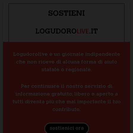
SOSTIENI
LIVE
LOGUDORO
.IT
Logudorolive è un giornale indipendente
che non riceve di alcuna forma di aiuto
statale o regionale.
Per continuare il nostro servizio di
informazione gratuito, libero e aperto a
tutti diventa più che mai importante il tuo
contributo.
sostienici ora