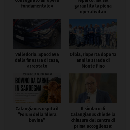
consegnato un’opera
reparto, ma sia
fondamentale»
garantita la piena
operatività»
Valledoria. Spacciava
Olbia, riaperta dopo 13
dalla finestra di casa,
anni la strada di
arrestato
Monte Pino
Calangianus ospita il
Il sindaco di
“Forum della filiera
Calangianus chiede la
bovina”
chiusura del centro di
prima accoglienza: