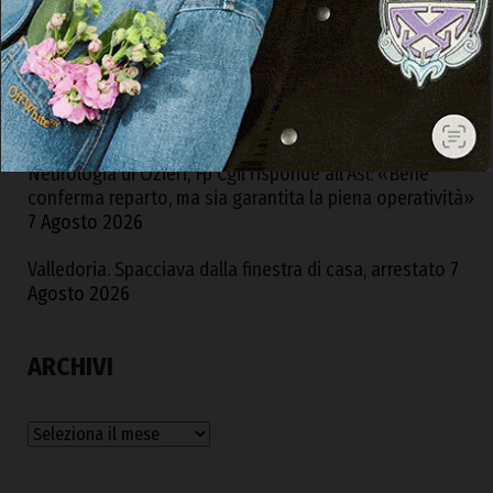
dalla Spagna, 4 arresti tra Cagliari e S.G. Suergiu
7 Agosto 2026
Strada Monte Pino, Piu: «In due anni abbiamo sbloccato
e consegnato un’opera fondamentale»
7 Agosto 2026
Neurologia di Ozieri, Fp Cgil risponde all’Asl: «Bene
conferma reparto, ma sia garantita la piena operatività»
7 Agosto 2026
Valledoria. Spacciava dalla finestra di casa, arrestato
7
Agosto 2026
ARCHIVI
Archivi