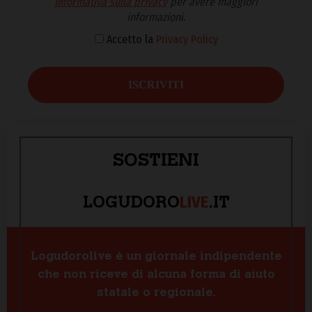
Informativa sulla privacy
per avere maggiori
informazioni.
Accetto la
Privacy Policy
SOSTIENI
LIVE
LOGUDORO
.IT
Logudorolive è un giornale indipendente
che non riceve di alcuna forma di aiuto
statale o regionale.