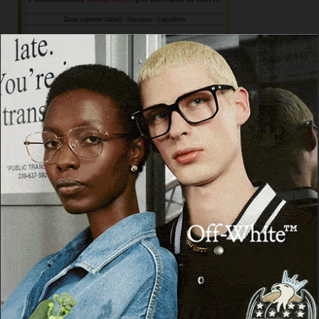
ARTICOLI RECENTI
Ad Alà dei Sardi la XXIII Rassegna Internazionale del
Folklore
7 Agosto 2026
Sequestrati oltre 6 kg di cocaina e hashish provenienti