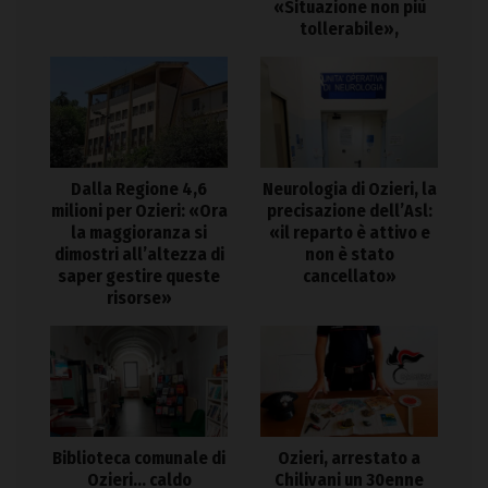
«Situazione non più
tollerabile»,
Dalla Regione 4,6
Neurologia di Ozieri, la
milioni per Ozieri: «Ora
precisazione dell’Asl:
la maggioranza si
«il reparto è attivo e
dimostri all’altezza di
non è stato
saper gestire queste
cancellato»
risorse»
Biblioteca comunale di
Ozieri, arrestato a
Ozieri… caldo
Chilivani un 30enne