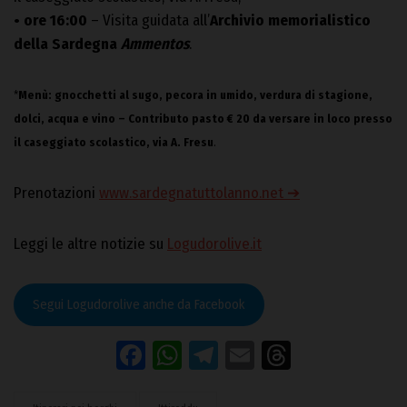
• ore 16:00
– Visita guidata all’
Archivio memorialistico
della Sardegna
Ammentos
.
*
Menù: gnocchetti al sugo, pecora in umido, verdura di stagione,
dolci, acqua e vino – Contributo pasto € 20 da versare in loco presso
il caseggiato scolastico, via A. Fresu
.
Prenotazioni
www.sardegnatuttolanno.net ➔
Leggi le altre notizie su
Logudorolive.it
Segui Logudorolive anche da Facebook
Facebook
WhatsApp
Telegram
Email
Threads