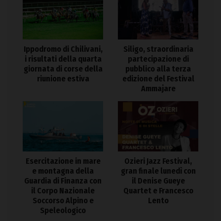
Ippodromo di Chilivani,
Siligo, straordinaria
i risultati della quarta
partecipazione di
giornata di corse della
pubblico alla terza
riunione estiva
edizione del Festival
Ammajare
Esercitazione in mare
Ozieri Jazz Festival,
e montagna della
gran finale lunedì con
Guardia di Finanza con
il Denise Gueye
il Corpo Nazionale
Quartet e Francesco
Soccorso Alpino e
Lento
Speleologico