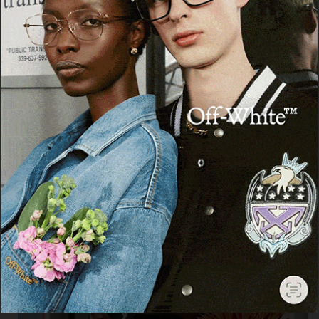
Cerca
Cerca
Facebook
Threads
Instagram
X
YouTube