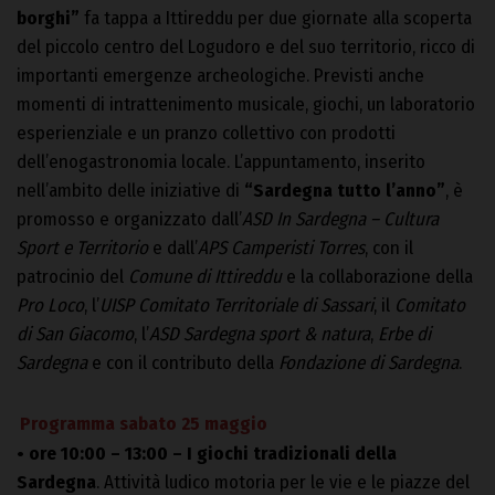
borghi”
fa tappa a Ittireddu per due giornate alla scoperta
del piccolo centro del Logudoro e del suo territorio, ricco di
importanti emergenze archeologiche. Previsti anche
momenti di intrattenimento musicale, giochi, un laboratorio
esperienziale e un pranzo collettivo con prodotti
dell’enogastronomia locale. L’appuntamento, inserito
nell’ambito delle iniziative di
“Sardegna tutto l’anno”
, è
promosso e organizzato dall’
ASD In Sardegna – Cultura
Sport e Territorio
e dall’
APS Camperisti Torres
, con il
patrocinio del
Comune di Ittireddu
e la collaborazione della
Pro Loco
, l’
UISP Comitato Territoriale di Sassari
, il
Comitato
di San Giacomo
, l’
ASD Sardegna sport & natura
,
Erbe di
Sardegna
e con il contributo della
Fondazione di Sardegna
.
Programma sabato 25 maggio
•
ore 10:00 – 13:00 – I giochi tradizionali della
Sardegna
. Attività ludico motoria per le vie e le piazze del