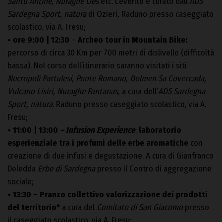
Santu Antine, Nuraghe Oes
etc. L’evento è curato dall’
ADS
Sardegna Sport, natura
di Ozieri
.
Raduno presso caseggiato
scolastico, via A. Fresu;
• ore 9:00 | 12:30
–
Archeo tour in Mountain Bike:
percorso di circa 30 Km per 700 metri di dislivello (difficoltà
bassa). Nel corso dell’itinerario saranno visitati i siti
Necropoli Partulesi, Ponte Romano, Dolmen Sa Coveccada,
Vulcano Lisiri, Nuraghe Funtanas,
a cura dell’
ADS Sardegna
Sport, natura
. Raduno presso caseggiato scolastico, via A.
Fresu;
• 11:00 | 13:00
– Infusion Experience
:
laboratorio
esperienziale tra i profumi delle erbe aromatiche
con
creazione di due infusi e degustazione. A cura di Gianfranco
Deledda
Erbe di Sardegna
presso il Centro di aggregazione
sociale;
• 13:30
–
Pranzo collettivo valorizzazione dei prodotti
del territorio*
a cura del
Comitato di San Giacomo
presso
il caseggiato scolastico, via A. Fresu;