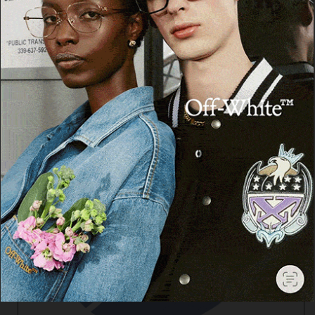
Cerca
Facebook
Threads
Instagram
X
YouTube