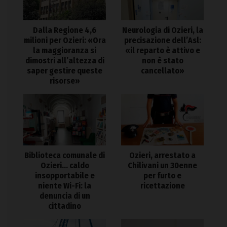
Dalla Regione 4,6
Neurologia di Ozieri, la
milioni per Ozieri: «Ora
precisazione dell’Asl:
la maggioranza si
«il reparto è attivo e
dimostri all’altezza di
non è stato
saper gestire queste
cancellato»
risorse»
Biblioteca comunale di
Ozieri, arrestato a
Ozieri… caldo
Chilivani un 30enne
insopportabile e
per furto e
niente Wi-Fi: la
ricettazione
denuncia di un
cittadino