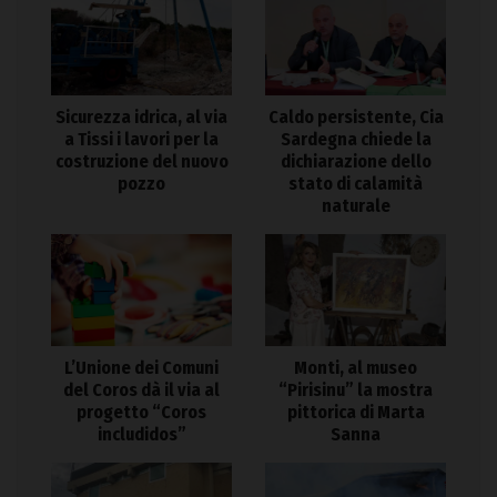
Sicurezza idrica, al via
Caldo persistente, Cia
a Tissi i lavori per la
Sardegna chiede la
costruzione del nuovo
dichiarazione dello
pozzo
stato di calamità
naturale
L’Unione dei Comuni
Monti, al museo
del Coros dà il via al
“Pirisinu” la mostra
progetto “Coros
pittorica di Marta
includidos”
Sanna