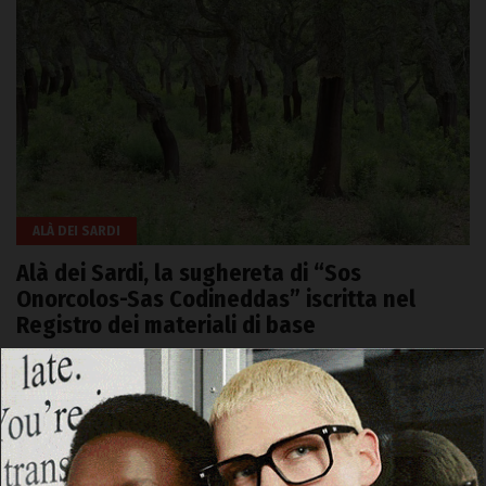
ALÀ DEI SARDI
Alà dei Sardi, la sughereta di “Sos
Onorcolos-Sas Codineddas” iscritta nel
Registro dei materiali di base
1 Giugno 2026, 18:09
Cerca