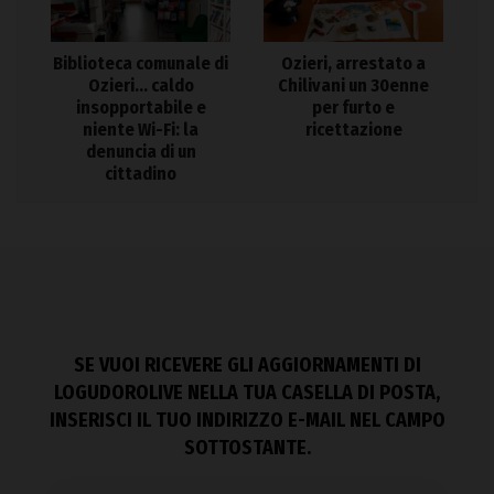
Biblioteca comunale di
Ozieri, arrestato a
Ozieri… caldo
Chilivani un 30enne
insopportabile e
per furto e
niente Wi-Fi: la
ricettazione
denuncia di un
cittadino
SE VUOI RICEVERE GLI AGGIORNAMENTI DI
LOGUDOROLIVE NELLA TUA CASELLA DI POSTA,
INSERISCI IL TUO INDIRIZZO E-MAIL NEL CAMPO
SOTTOSTANTE.