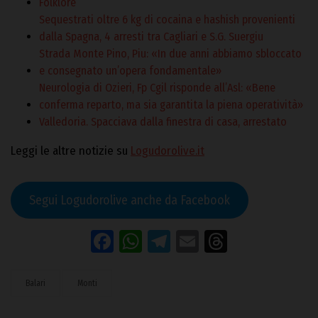
Folklore
Sequestrati oltre 6 kg di cocaina e hashish provenienti
dalla Spagna, 4 arresti tra Cagliari e S.G. Suergiu
Strada Monte Pino, Piu: «In due anni abbiamo sbloccato
e consegnato un’opera fondamentale»
Neurologia di Ozieri, Fp Cgil risponde all’Asl: «Bene
conferma reparto, ma sia garantita la piena operatività»
Valledoria. Spacciava dalla finestra di casa, arrestato
Leggi le altre notizie su
Logudorolive.it
Segui Logudorolive anche da Facebook
Facebook
WhatsApp
Telegram
Email
Threads
Balari
Monti