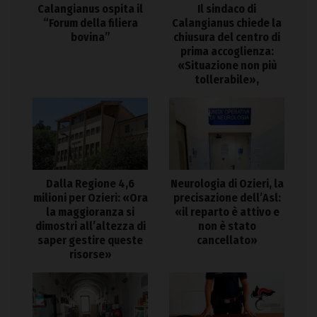
Calangianus ospita il
Il sindaco di
“Forum della filiera
Calangianus chiede la
bovina”
chiusura del centro di
prima accoglienza:
«Situazione non più
tollerabile»,
Dalla Regione 4,6
Neurologia di Ozieri, la
milioni per Ozieri: «Ora
precisazione dell’Asl:
la maggioranza si
«il reparto è attivo e
dimostri all’altezza di
non è stato
saper gestire queste
cancellato»
risorse»