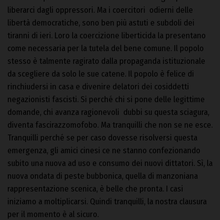
liberarci dagli oppressori. Ma i coercitori odierni delle
libertà democratiche, sono ben più astuti e subdoli dei
tiranni di ieri. Loro la coercizione liberticida la presentano
come necessaria per la tutela del bene comune. Il popolo
stesso è talmente ragirato dalla propaganda istituzionale
da scegliere da solo le sue catene. Il popolo è felice di
rinchiudersi in casa e divenire delatori dei cosiddetti
negazionisti fascisti. Si perché chi si pone delle legittime
domande, chi avanza ragionevoli dubbi su questa sciagura,
diventa fascirazzomofobo. Ma tranquilli che non se ne esce.
Tranquilli perché se per caso dovesse risolversi questa
emergenza, gli amici cinesi ce ne stanno confezionando
subito una nuova ad uso e consumo dei nuovi dittatori. Sì, la
nuova ondata di peste bubbonica, quella di manzoniana
rappresentazione scenica, è belle che pronta. I casi
iniziamo a moltiplicarsi. Quindi tranquilli, la nostra clausura
per il momento è al sicuro.