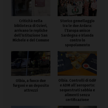
Criticità nella
Storico gemellaggio
biblioteca di Ozieri,
tra le due Ardara:
arrivano le repliche
l’Europa unisce
dell’Istituzione San
Sardegna e Irlanda
Michele e del Comune
contro lo
spopolamento
Olbia. Controlli di GdiF
Olbia, a fuoco due
e ADM all’aeroporto:
furgoni e un deposito
sequestrati sabbia e
attrezzi
alimenti senza
certificazione