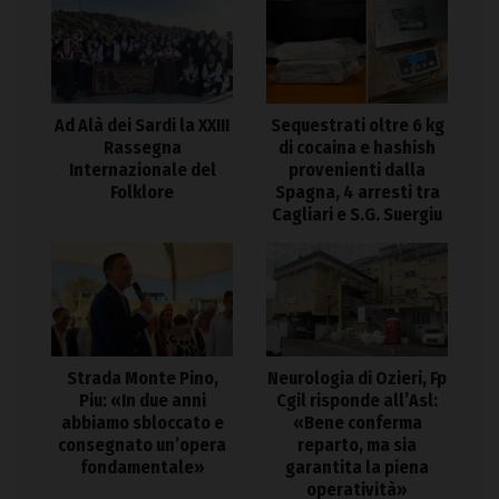
Ad Alà dei Sardi la XXIII
Sequestrati oltre 6 kg
Rassegna
di cocaina e hashish
Internazionale del
provenienti dalla
Folklore
Spagna, 4 arresti tra
Cagliari e S.G. Suergiu
Strada Monte Pino,
Neurologia di Ozieri, Fp
Piu: «In due anni
Cgil risponde all’Asl:
abbiamo sbloccato e
«Bene conferma
consegnato un’opera
reparto, ma sia
fondamentale»
garantita la piena
operatività»