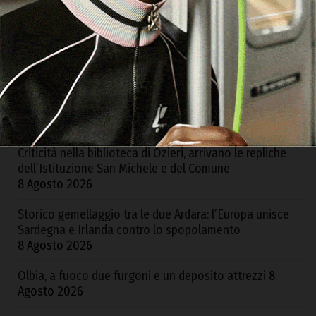
Orgosolo. Scoperta coltivazione illegale di canapa con
1500 piante, arrestato un 57enne
8 Agosto 2026
Nuoro. Ruba in casa del rivale in amore dopo una lite,
arrestato un 35enne
8 Agosto 2026
Criticità nella biblioteca di Ozieri, arrivano le repliche
dell’Istituzione San Michele e del Comune
8 Agosto 2026
Storico gemellaggio tra le due Ardara: l’Europa unisce
Sardegna e Irlanda contro lo spopolamento
8 Agosto 2026
Olbia, a fuoco due furgoni e un deposito attrezzi
8
Agosto 2026