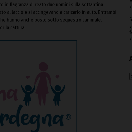
e
olto in flagranza di reato due uomini sulla settantina
7
o al laccio e si accingevano a caricarlo in auto. Entrambi
S
li, che hanno anche posto sotto sequestro l’animale,
s
r la cattura.
f
7
A