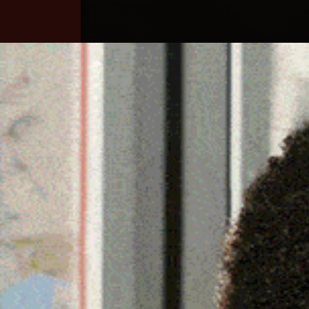
Home
Ozieri
Territorio
Sardegna
OPERAZIONI ANTIBRACC
PIETRO E VILLAPUTZU, 
30 Dicembre 2022, 17:16