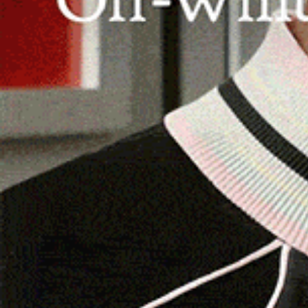
Il primo intervento in località Is Canargius, ne
di Gutturu Mannu, all’interno in una zona e int
della Stazione Forestale di Pula, a seguito di un’
recinzione che delimita la stessa Zac, 4 gabbie 
mandorle e altro cibo che serviva ad attirarli. G
scattare il meccanismo rimanendo intrappolati.
I cinghiali, una volta catturati vivi, venivano po
essere uccisi nel corso di battute di caccia a 