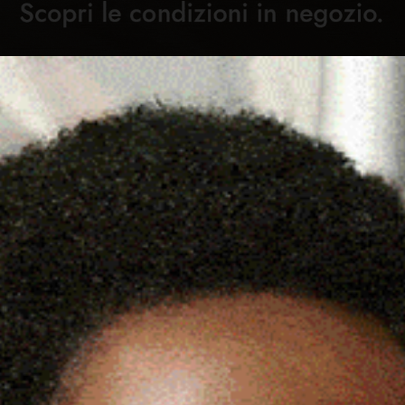
Cronaca
Attualità
Sport
Cultura
Rubric
ONAGGIO A VILLA SAN
C
DENUNCIATI 3 UOMINI