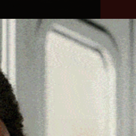
he
Necrologie
Numeri
Contatti
utili
erca
Cerca
Facebook
Threads
Instagram
X
YouTube