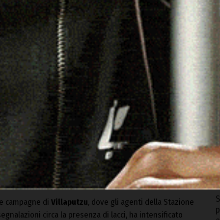
O
a
8
O
duto alla perquisizione dell’ovile del proprietario titolare
s
e sequestrati lacci per cattura di cervi e cinghiali, nonché
c
8
0enne di Sarroch, pregiudicato per reati venatori e in
 illegale cattura di selvaggina con sistemi non consentiti,
A
nzione illegale di munizioni. Accertate anche violazioni
I
a.
7
S
lle campagne di
Villaputzu
, dove gli agenti della Stazione
p
egnalazioni circa la presenza di lacci, ha intensificato