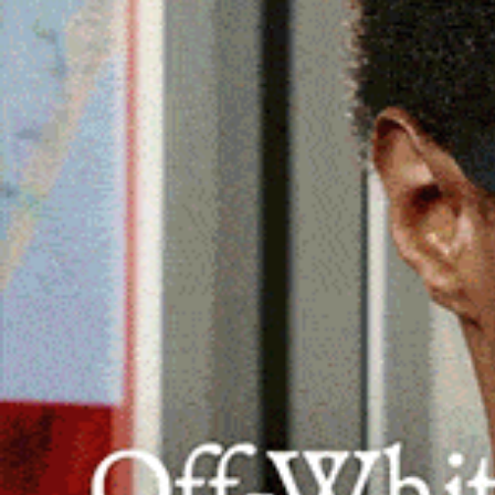
Sequestrati dal Corpo Forestale selvagg
munizioni.
Ammonta a tre denunce e al sequestro di selvaggi
munizioni, il resoconto di due operazioni di ant
Cagliari del Corpo Forestale nei territori comunal