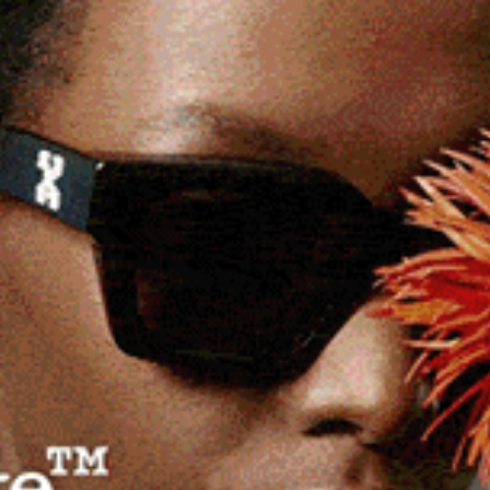
ina, sistemi illegali di cattura, armi e
na, di sistemi illegali di cattura, nonché di armi e
ibracconaggio condotte dal Servizio territoriale di
i di Villa San Pietro (CA) e Villaputzu (SU).