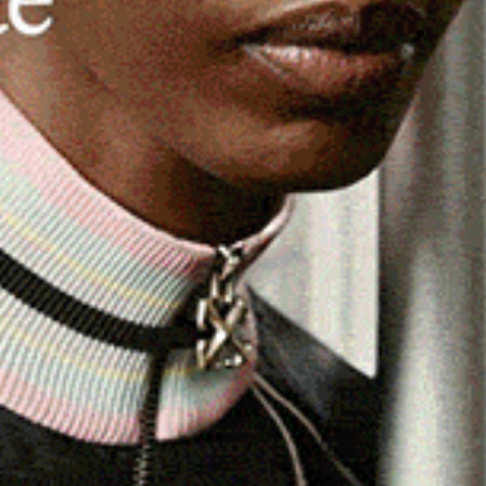
lle campagne di
Villa San Pietro
, vicino al parco regionale
erna a una “Zona addestramento cani” (Zac). Il personale
attività di controllo nel territorio ha scoperto lungo la
per la cattura di cinghiali selvatici che contenevano
li animali, appena introdottisi all’interno, facevano
i liberati all’interno della zona addestramento cani per
pagamento.