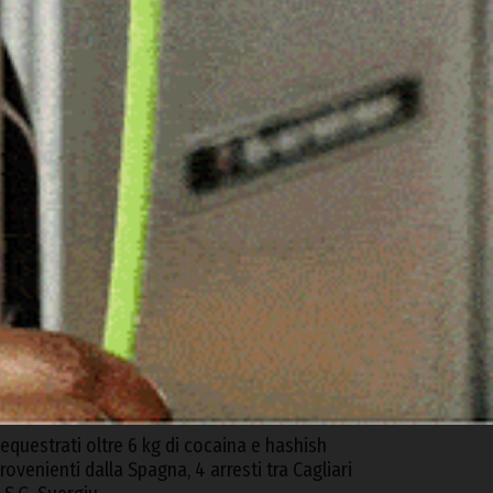
ARTICOLI RECENTI
lbia, a fuoco due furgoni e un deposito
ttrezzi
 Agosto 2026
lbia. Controlli di GdiF e ADM all’aeroporto:
equestrati sabbia e alimenti senza
ertificazione
 Agosto 2026
d Alà dei Sardi la XXIII Rassegna
nternazionale del Folklore
 Agosto 2026
equestrati oltre 6 kg di cocaina e hashish
rovenienti dalla Spagna, 4 arresti tra Cagliari