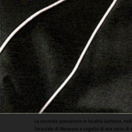
Vista la scoperta, i Forestali hanno quindi proce
della Zac, durante la quale sono stati rinvenuti 
munizioni detenute illegalmente. All’uomo, un 7
materia di armi, sono stati contestati i reati di
detenzione di sistemi di cattura illegali e dete
alle norme di contrasto alla peste suina african
La seconda operazione in località Gutturus, ne
Forestale di Muravera a seguito di una serie di s