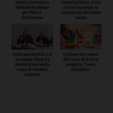
Ozieri, arrestato a
Sicurezza idrica, al via
Chilivani un 30enne
a Tissi i lavori per la
per furto e
costruzione del nuovo
ricettazione
pozzo
Caldo persistente, Cia
L’Unione dei Comuni
Sardegna chiede la
del Coros dà il via al
dichiarazione dello
progetto “Coros
stato di calamità
includidos”
naturale