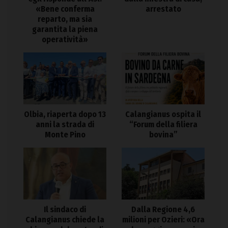
«Bene conferma
arrestato
reparto, ma sia
garantita la piena
operatività»
Olbia, riaperta dopo 13
Calangianus ospita il
anni la strada di
“Forum della filiera
Monte Pino
bovina”
Il sindaco di
Dalla Regione 4,6
Calangianus chiede la
milioni per Ozieri: «Ora