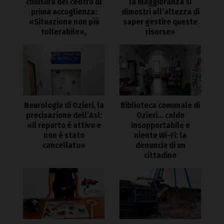
chiusura del centro di
la maggioranza si
prima accoglienza:
dimostri all’altezza di
«Situazione non più
saper gestire queste
tollerabile»,
risorse»
Neurologia di Ozieri, la
Biblioteca comunale di
precisazione dell’Asl:
Ozieri… caldo
«il reparto è attivo e
insopportabile e
non è stato
niente Wi-Fi: la
cancellato»
denuncia di un
cittadino