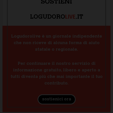
SOSTIENI
LIVE
LOGUDORO
.IT
Logudorolive è un giornale indipendente
che non riceve di alcuna forma di aiuto
statale o regionale.
Per continuare il nostro servizio di
informazione gratuito, libero e aperto a
tutti diventa più che mai importante il tuo
contributo.
sostienici ora