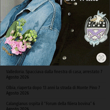
ARTICOLI RECENTI
Neurologia di Ozieri, Fp Cgil risponde all’Asl: «Bene
conferma reparto, ma sia garantita la piena operatività»
7 Agosto 2026
Valledoria. Spacciava dalla finestra di casa, arrestato
7
Agosto 2026
Olbia, riaperta dopo 13 anni la strada di Monte Pino
7
Agosto 2026
Calangianus ospita il “Forum della filiera bovina”
6
Agosto 2026