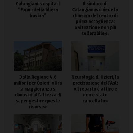
Calangianus ospita il
Il sindaco di
“Forum della filiera
Calangianus chiede la
bovina”
chiusura del centro di
prima accoglienza:
«Situazione non più
tollerabile»,
Dalla Regione 4,6
Neurologia di Ozieri, la
milioni per Ozieri: «Ora
precisazione dell’Asl:
la maggioranza si
«il reparto è attivo e
dimostri all’altezza di
non è stato
saper gestire queste
cancellato»
risorse»