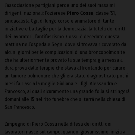
l’associazione partigiani perde uno dei suoi massimi
dirigenti nazionali: l’ozierese
Piero Cossu
, classe ’51,
sindacalista Cgil di lungo corso e animatore di tante
iniziative e battaglie per la democrazia, la tutela dei diritti
dei lavoratori, l’antifascismo. Cossu è deceduto questa
mattina nell’ospedale Segni dove si trovava ricoverato da
alcuni giorni per le complicazioni di una broncopolmonite
che ha ulteriormente provato la sua tempra già messa a
dura prova dalle terapie che stava affrontando per curare
un tumore polmonare che gli era stato diagnosticato pochi
mesi fa. Lascia la moglie Giuliana e i figli Alessandra e
Francesco, ai quali sicuramente una grande folla si stringerà
domani alle 15 nel rito funebre che si terrà nella chiesa di
San Francesco.
L’impegno di Piero Cossu nella difesa dei diritti dei
lavoratori nasce sul campo, quando, giovanissimo, inizia a