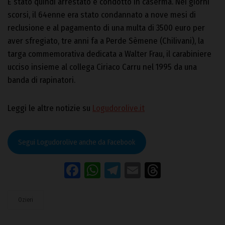
È stato quindi arrestato e condotto in caserma. Nei giorni
scorsi, il 64enne era stato condannato a nove mesi di
reclusione e al pagamento di una multa di 3500 euro per
aver sfregiato, tre anni fa a Perde Sèmene (Chilivani), la
targa commemorativa dedicata a Walter Frau, il carabiniere
ucciso insieme al collega Ciriaco Carru nel 1995 da una
banda di rapinatori.
Leggi le altre notizie su
Logudorolive.it
Segui Logudorolive anche da Facebook
Facebook
WhatsApp
Telegram
Email
Threads
Ozieri