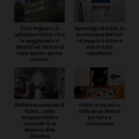
Dalla Regione 4,6
Neurologia di Ozieri, la
milioni per Ozieri: «Ora
precisazione dell’Asl:
la maggioranza si
«il reparto è attivo e
dimostri all’altezza di
non è stato
saper gestire queste
cancellato»
risorse»
Biblioteca comunale di
Ozieri, arrestato a
Ozieri… caldo
Chilivani un 30enne
insopportabile e
per furto e
niente Wi-Fi: la
ricettazione
denuncia di un
cittadino