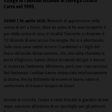
strage di Chilivani insieme al collega Ciriaco
Carru nel 1995.
OZIERI | 30 aprile 2025.
Momenti di apprensione nella
serata di ieri a Ozieri, dove un uomo di 64 anni ha aperto il
gas della cucina di casa, in località Tramentu, e chiamato il
112 dicendo di aver ucciso l’ex moglie. Poi si è allontanato.
Sulla zona sono subito accorsi i Carabinieri e i Vigili del
Fuoco del locale distaccamento, che, una volta sfondata la
porta d’ingresso, hanno chiuso la valvola del gas e messo
in sicurezza l’ambiente. All’interno, però, non c’era nessuno.
Nel frattempo, i militari hanno rintracciato telefonicamente
la donna, che ha dichiarato di essere in buona salute e
confermato di trovarsi lontano da Ozieri.
Avviate le ricerche, l’uomo è stato trovato in giardino un’ora
dopo, nascosto all’interno di un ripostiglio per gli attrezzi.