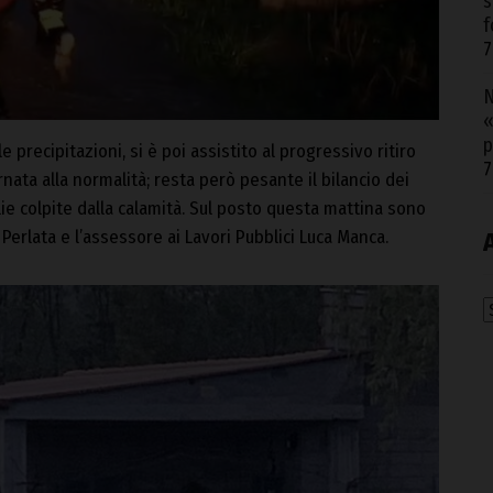
s
f
7
N
«
p
e precipitazioni, si è poi assistito al progressivo ritiro
7
rnata alla normalità; resta però pesante il bilancio dei
glie colpite dalla calamità. Sul posto questa mattina sono
Perlata e l’assessore ai Lavori Pubblici Luca Manca.
A