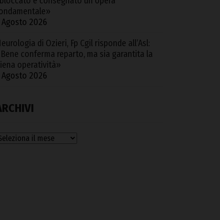
bloccato e consegnato un’opera
ondamentale»
 Agosto 2026
eurologia di Ozieri, Fp Cgil risponde all’Asl:
Bene conferma reparto, ma sia garantita la
iena operatività»
 Agosto 2026
ARCHIVI
rchivi