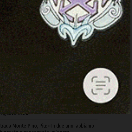
ARTICOLI RECENTI
lbia. Controlli di GdiF e ADM all’aeroporto:
equestrati sabbia e alimenti senza
ertificazione
 Agosto 2026
d Alà dei Sardi la XXIII Rassegna
nternazionale del Folklore
 Agosto 2026
equestrati oltre 6 kg di cocaina e hashish
rovenienti dalla Spagna, 4 arresti tra Cagliari
 S.G. Suergiu
 Agosto 2026
trada Monte Pino, Piu: «In due anni abbiamo