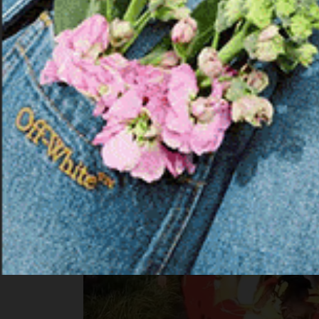
punti della piana di Chilivani a causa delle abbo
vicino al quartiere di San Nicola, all’altezza d
grande paura. Qui, infatti, i Vigili del Fuoco s
per portare in salvo 12 persone, tra cui una neo