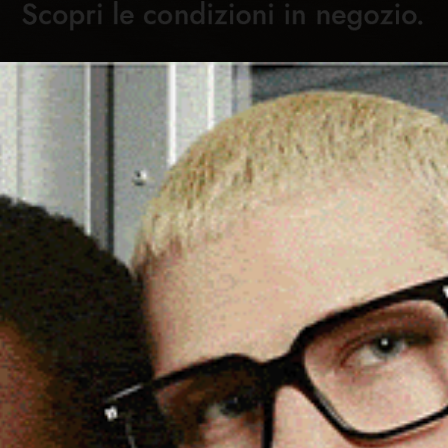
Cronaca
Attualità
Sport
Cultura
Rubric
RIENTRA NELL’ALVEO DOPO
C
 SI CONTANO I DANNI