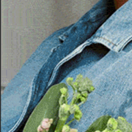
OZIERI | 16 febbraio 2026.
Il Rio Mannu è torn