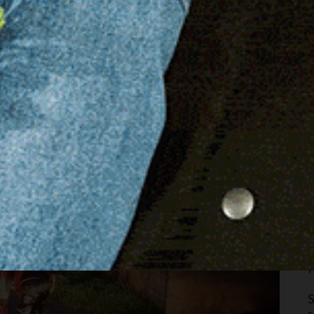
ndanti piogge. Le criticità maggiori si sono registrate
el ponte romano Pont’Ezzu, dove si sono vissuti momenti di
ono dovuti entrare in azione in piena notte con i gommoni
nata, rimaste bloccate nelle case ormai invase dall’acqua.
O
s
c
8
A
I
7
S
p
e
7
S