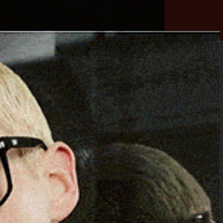
he
Necrologie
Numeri
Contatti
utili
erca
Cerca
Facebook
Threads
Instagram
X
YouTube