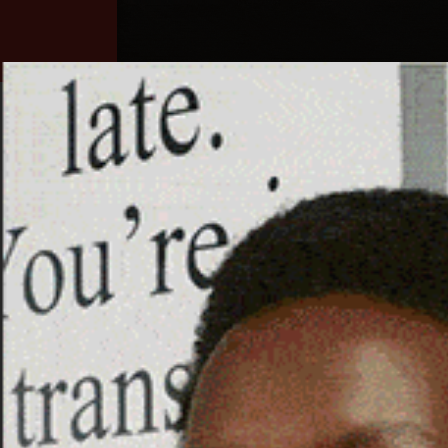
Home
Ozieri
Territorio
Sardegna
OZIERI, IL RIO MANNU 
L’ESONDAZIONE DI IERI.
16 Febbraio 2026, 13:25