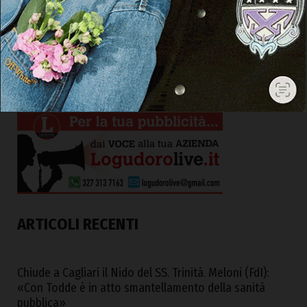
ARTICOLI RECENTI
Chiude a Cagliari il Nido del SS. Trinità. Meloni (FdI):
«Con Todde è in atto smantellamento della sanità
pubblica»