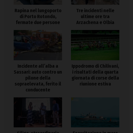
Rapina nel lungoporto
Tre incidenti nelle
di Porto Rotondo,
ultime ore tra
fermate due persone
Arzachena e Olbia
Incidente all’alba a
Ippodromo di Chilivani,
Sassari: auto contro un
i risultati della quarta
pilone della
giornata di corse della
sopraelevata, ferito il
riunione estiva
conducente