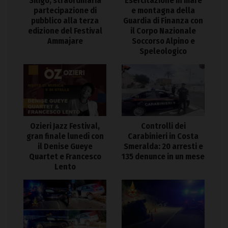
Siligo, straordinaria
Esercitazione in mare
partecipazione di
e montagna della
pubblico alla terza
Guardia di Finanza con
edizione del Festival
il Corpo Nazionale
Ammajare
Soccorso Alpino e
Speleologico
Ozieri Jazz Festival,
Controlli dei
gran finale lunedì con
Carabinieri in Costa
il Denise Gueye
Smeralda: 20 arresti e
Quartet e Francesco
135 denunce in un mese
Lento