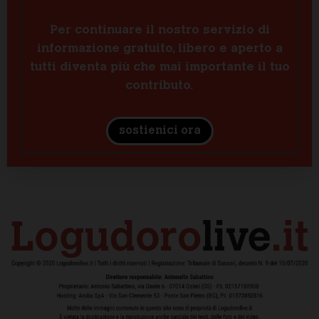
Per continuare il nostro servizio di
informazione gratuito, libero e aperto a
tutti diventa più che mai importante il tuo
contributo.
sostienici ora