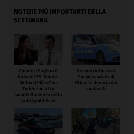
NOTIZIE PIÙ IMPORTANTI DELLA
SETTIMANA
Chiude a Cagliari il
Nessun rinforzo al
Nido del SS. Trinità.
Commissariato di
Meloni (FdI): «Con
Olbia: la denucia dei
Todde è in atto
sindacati
smantellamento della
sanità pubblica»