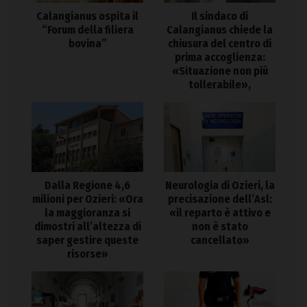
Calangianus ospita il
Il sindaco di
“Forum della filiera
Calangianus chiede la
bovina”
chiusura del centro di
prima accoglienza:
«Situazione non più
tollerabile»,
Dalla Regione 4,6
Neurologia di Ozieri, la
milioni per Ozieri: «Ora
precisazione dell’Asl:
la maggioranza si
«il reparto è attivo e
dimostri all’altezza di
non è stato
saper gestire queste
cancellato»
risorse»