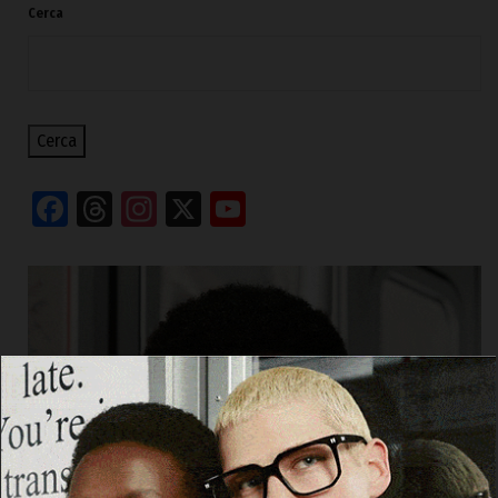
Cerca
Cerca
Facebook
Threads
Instagram
X
YouTube