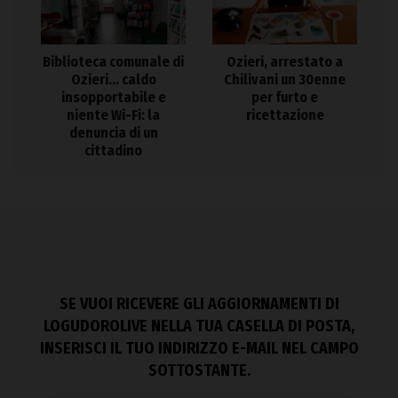
Biblioteca comunale di
Ozieri, arrestato a
Ozieri… caldo
Chilivani un 30enne
insopportabile e
per furto e
niente Wi-Fi: la
ricettazione
denuncia di un
cittadino
SE VUOI RICEVERE GLI AGGIORNAMENTI DI
LOGUDOROLIVE NELLA TUA CASELLA DI POSTA,
INSERISCI IL TUO INDIRIZZO E-MAIL NEL CAMPO
SOTTOSTANTE.