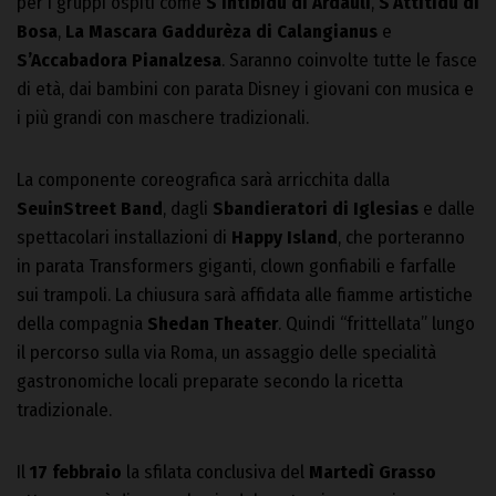
per i gruppi ospiti come
S’Intibidu di Ardauli
,
S’Attitidu di
Bosa
,
La Mascara Gaddurèza di Calangianus
e
S’Accabadora Pianalzesa
. Saranno coinvolte tutte le fasce
di età, dai bambini con parata Disney i giovani con musica e
i più grandi con maschere tradizionali.
La componente coreografica sarà arricchita dalla
SeuinStreet Band
, dagli
Sbandieratori di Iglesias
e dalle
spettacolari installazioni di
Happy Island
, che porteranno
in parata Transformers giganti, clown gonfiabili e farfalle
sui trampoli. La chiusura sarà affidata alle fiamme artistiche
della compagnia
Shedan Theater
. Quindi “frittellata” lungo
il percorso sulla via Roma, un assaggio delle specialità
gastronomiche locali preparate secondo la ricetta
tradizionale.
Il
17 febbraio
la sfilata conclusiva del
Martedì Grasso