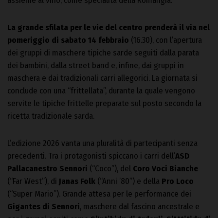
assieme al vino, come specialità della Romangia.
La grande sfilata per le vie del centro prenderà il via nel
pomeriggio di sabato 14 febbraio
(16.30), con l’apertura
dei gruppi di maschere tipiche sarde seguiti dalla parata
dei bambini, dalla street band e, infine, dai gruppi in
maschera e dai tradizionali carri allegorici. La giornata si
conclude con una “frittellata”, durante la quale vengono
servite le tipiche frittelle preparate sul posto secondo la
ricetta tradizionale sarda.
L’edizione 2026 vanta una pluralità di partecipanti senza
precedenti. Tra i protagonisti spiccano i carri dell’
ASD
Pallacanestro Sennori
(“Coco”), del
Coro Voci Bianche
(“Far West”), di
Janas Folk
(“Anni ’80”) e della
Pro Loco
(“Super Mario”). Grande attesa per le performance dei
Gigantes di Sennori
, maschere dal fascino ancestrale e