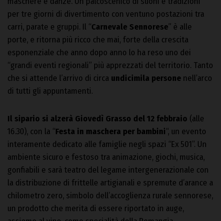
maschere e danze. Un palcoscenico di suoni e tradizioni
per tre giorni di divertimento con ventuno postazioni tra
carri, parate e gruppi. Il “
Carnevale Sennorese
” è alle
porte, e ritorna più ricco che mai, forte della crescita
esponenziale che anno dopo anno lo ha reso uno dei
“grandi eventi regionali” più apprezzati del territorio. Tanto
che si attende l’arrivo di circa
undicimila persone
nell’arco
di tutti gli appuntamenti.
Il sipario si alzerà Giovedì Grasso del 12 febbraio
(alle
16.30), con la “
Festa in maschera per bambini
“, un evento
interamente dedicato alle famiglie negli spazi “Ex 501”. Un
ambiente sicuro e festoso tra animazione, giochi, musica,
gonfiabili e sarà teatro del legame intergenerazionale con
la distribuzione di frittelle artigianali e spremute d’arance a
chilometro zero, simbolo dell’accoglienza rurale sennorese,
un prodotto che merita di essere riportato in auge,