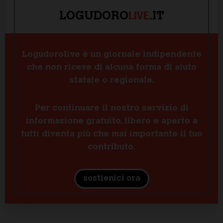
LIVE
LOGUDORO
.IT
Logudorolive è un giornale indipendente
che non riceve di alcuna forma di aiuto
statale o regionale.
Per continuare il nostro servizio di
informazione gratuito, libero e aperto a
tutti diventa più che mai importante il tuo
contributo.
sostienici ora