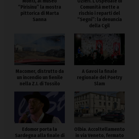
Monti, al museo
Ozieri. L’Ospedale di
“Pirisinu” la mostra
Comunità mette a
pittorica di Marta
rischio i reparti del
Sanna
“Segni”: la denuncia
della Cgil
Macomer, distrutto da
A Gavoi la finale
un incendio un fienile
regionale del Poetry
nella Z.I. di Tossilo
Slam
Edomor porta la
Olbia. Accoltellamento
Sardegna alla finale di
in via Veneto, fermato