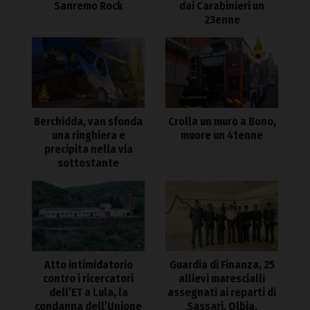
Sanremo Rock
dai Carabinieri un
23enne
Berchidda, van sfonda
Crolla un muro a Bono,
una ringhiera e
muore un 41enne
precipita nella via
sottostante
Atto intimidatorio
Guardia di Finanza, 25
contro i ricercatori
allievi marescialli
dell’ET a Lula, la
assegnati ai reparti di
condanna dell’Unione
Sassari, Olbia,