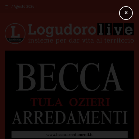
7 Agosto 2026
×