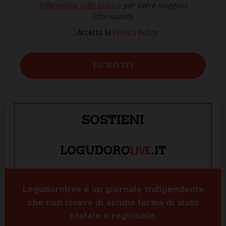
Informativa sulla privacy
per avere maggiori
informazioni.
Accetto la
Privacy Policy
SOSTIENI
LIVE
LOGUDORO
.IT
Logudorolive è un giornale indipendente
che non riceve di alcuna forma di aiuto
statale o regionale.