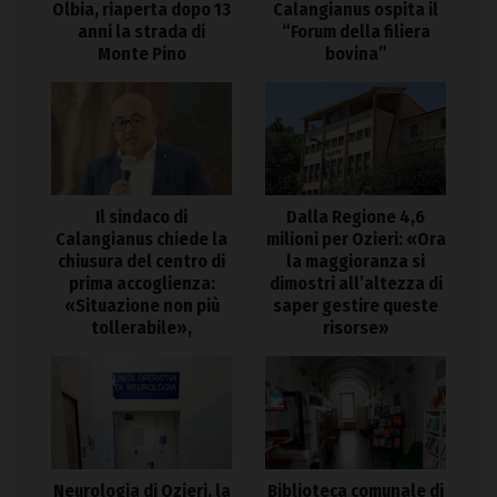
Olbia, riaperta dopo 13
Calangianus ospita il
anni la strada di
“Forum della filiera
Monte Pino
bovina”
Il sindaco di
Dalla Regione 4,6
Calangianus chiede la
milioni per Ozieri: «Ora
chiusura del centro di
la maggioranza si
prima accoglienza:
dimostri all’altezza di
«Situazione non più
saper gestire queste
tollerabile»,
risorse»
Neurologia di Ozieri, la
Biblioteca comunale di