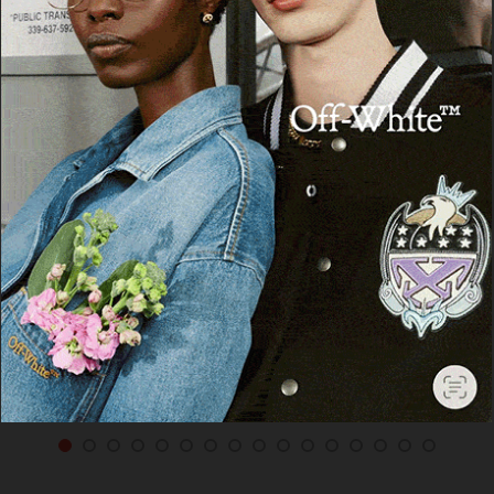
PATTADA
Risate assicurate a Pattada con lo
spettacolo “Comicissima” dei
Barbariciridicoli
24 Luglio 2026, 15:28