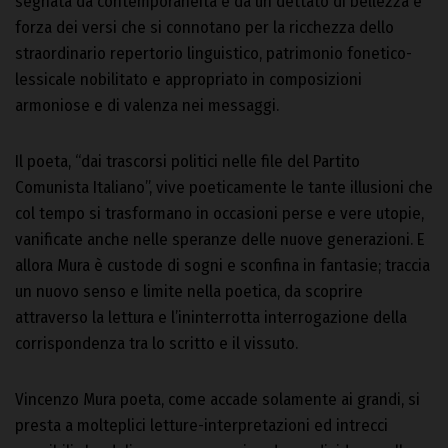
segnata da contemporaneità e da un dettato di bellezza e
forza dei versi che si connotano per la ricchezza dello
straordinario repertorio linguistico, patrimonio fonetico-
lessicale nobilitato e appropriato in composizioni
armoniose e di valenza nei messaggi.
Il poeta, “dai trascorsi politici nelle file del Partito
Comunista Italiano”, vive poeticamente le tante illusioni che
col tempo si trasformano in occasioni perse e vere utopie,
vanificate anche nelle speranze delle nuove generazioni. E
allora Mura è custode di sogni e sconfina in fantasie; traccia
un nuovo senso e limite nella poetica, da scoprire
attraverso la lettura e l’ininterrotta interrogazione della
corrispondenza tra lo scritto e il vissuto.
Vincenzo Mura poeta, come accade solamente ai grandi, si
presta a molteplici letture-interpretazioni ed intrecci