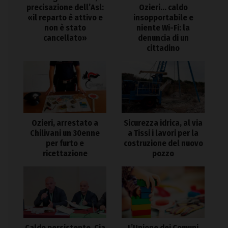
precisazione dell’Asl:
Ozieri… caldo
«il reparto è attivo e
insopportabile e
non è stato
niente Wi-Fi: la
cancellato»
denuncia di un
cittadino
Ozieri, arrestato a
Sicurezza idrica, al via
Chilivani un 30enne
a Tissi i lavori per la
per furto e
costruzione del nuovo
ricettazione
pozzo
Caldo persistente, Cia
L’Unione dei Comuni