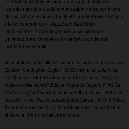
scrittura fin da giovanissimo. È degli anni Cinquanta
l’esordio narrativo e collaborativo pubblicistico per diversi
giornali sardi e nazionali, tra gli altri per la
Nuova
Sardegna
e le corrispondenze al
Gazzettino Sardo
(Rai).
Politicamente è stato impegnato a Sassari come
amministratore comunale e provinciale, con diversi
incarichi assessoriali.
Ha pubblicato, oltre alla narrazione in sardo
Su deus isculzu
(Edizioni Condaghes, Cagliari, 2002), i romanzi
Il ballo del
sole
(Biblioteca Internazionale Editrice, Firenze
, 1967), La
stagione delle mantidi
(Edizioni Castello,Cagliari, 1996),
La
rivolta dei gigantinani
(Edizioni Castello, Cagliari, 1999) e le
raccolte liriche
Poesias sèberas
(Edes, Sassari, 2010) e
Dies e
fozas
(Edes. Sassari 2017), rispettivamente con prefazioni
di Giovanni Fiori e di Salvatore Patatu.