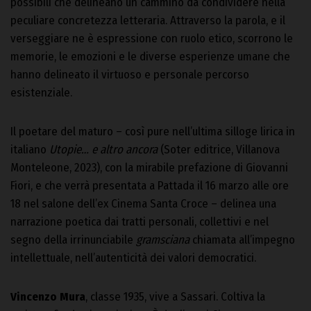
possibili che delineano un cammino da condividere nella
peculiare concretezza letteraria. Attraverso la parola, e il
verseggiare ne è espressione con ruolo etico, scorrono le
memorie, le emozioni e le diverse esperienze umane che
hanno delineato il virtuoso e personale percorso
esistenziale.
Il poetare del maturo – così pure nell’ultima silloge lirica in
italiano
Utopie… e altro ancora
(Soter editrice, Villanova
Monteleone, 2023), con la mirabile prefazione di Giovanni
Fiori, e che verrà presentata a Pattada il 16 marzo alle ore
18 nel salone dell’ex Cinema Santa Croce – delinea una
narrazione poetica dai tratti personali, collettivi e nel
segno della irrinunciabile
gramsciana
chiamata all’impegno
intellettuale, nell’autenticità dei valori democratici.
Vincenzo Mura
, classe 1935, vive a Sassari. Coltiva la