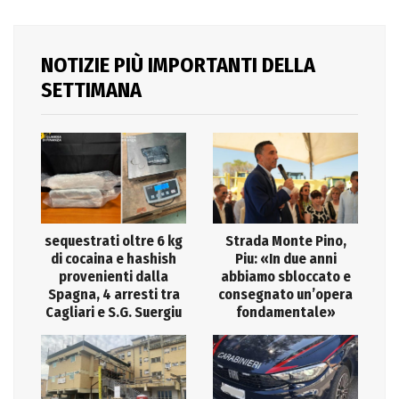
NOTIZIE PIÙ IMPORTANTI DELLA
SETTIMANA
sequestrati oltre 6 kg
Strada Monte Pino,
di cocaina e hashish
Piu: «In due anni
provenienti dalla
abbiamo sbloccato e
Spagna, 4 arresti tra
consegnato un’opera
Cagliari e S.G. Suergiu
fondamentale»