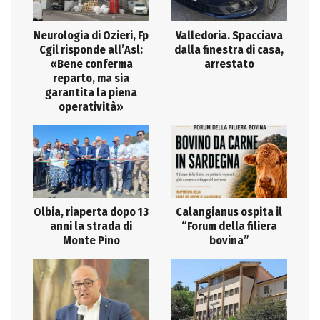
Neurologia di Ozieri, Fp
Valledoria. Spacciava
Cgil risponde all’Asl:
dalla finestra di casa,
«Bene conferma
arrestato
reparto, ma sia
garantita la piena
operatività»
Olbia, riaperta dopo 13
Calangianus ospita il
anni la strada di
“Forum della filiera
Monte Pino
bovina”