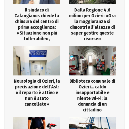
Il sindaco di
Dalla Regione 4,6
Calangianus chiede la
milioni per Ozieri: «Ora
chiusura del centro di
la maggioranza si
prima accoglienza:
dimostri all’altezza di
«Situazione non più
saper gestire queste
tollerabile»,
risorse»
Neurologia di Ozieri, la
Biblioteca comunale di
precisazione dell’Asl:
Ozieri… caldo
«il reparto è attivo e
insopportabile e
non è stato
niente Wi-Fi: la
cancellato»
denuncia di un
cittadino