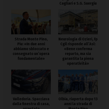
Cagliari e S.G. Suergiu
Strada Monte Pino,
Neurologia di Ozieri, Fp
Piu: «In due anni
Cgil risponde all’Asl:
abbiamo sbloccato e
«Bene conferma
consegnato un’opera
reparto, ma sia
fondamentale»
garantita la piena
operatività»
Valledoria. Spacciava
Olbia, riaperta dopo 13
dalla finestra di casa,
anni la strada di
arrestato
Monte Pino