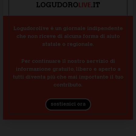
LIVE
LOGUDORO
.IT
Logudorolive è un giornale indipendente
che non riceve di alcuna forma di aiuto
statale o regionale.
Per continuare il nostro servizio di
informazione gratuito, libero e aperto a
tutti diventa più che mai importante il tuo
contributo.
sostienici ora