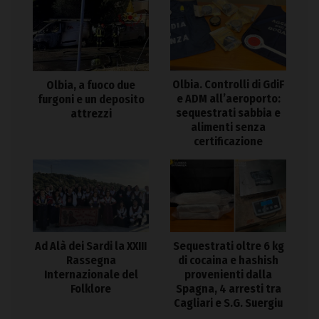
Olbia. Controlli di GdiF
Olbia, a fuoco due
e ADM all’aeroporto:
furgoni e un deposito
sequestrati sabbia e
attrezzi
alimenti senza
certificazione
Ad Alà dei Sardi la XXIII
Sequestrati oltre 6 kg
Rassegna
di cocaina e hashish
Internazionale del
provenienti dalla
Folklore
Spagna, 4 arresti tra
Cagliari e S.G. Suergiu