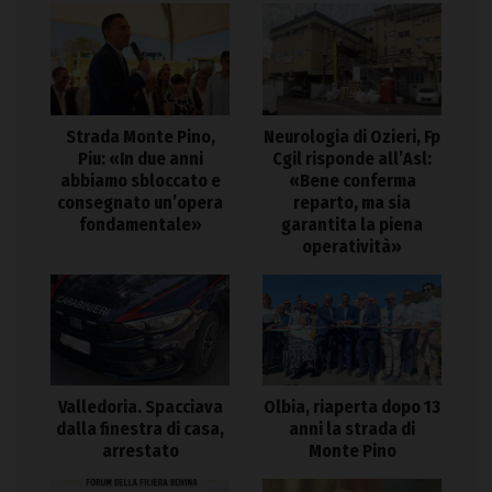
Strada Monte Pino,
Neurologia di Ozieri, Fp
Piu: «In due anni
Cgil risponde all’Asl:
abbiamo sbloccato e
«Bene conferma
consegnato un’opera
reparto, ma sia
fondamentale»
garantita la piena
operatività»
Valledoria. Spacciava
Olbia, riaperta dopo 13
dalla finestra di casa,
anni la strada di
arrestato
Monte Pino