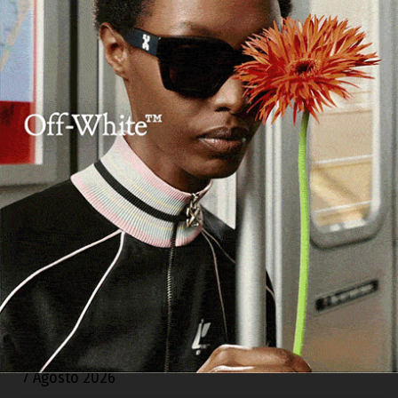
Criticità nella biblioteca di Ozieri, arrivano le repliche
dell’Istituzione San Michele e del Comune
8 Agosto 2026
Storico gemellaggio tra le due Ardara: l’Europa unisce
Sardegna e Irlanda contro lo spopolamento
8 Agosto 2026
Olbia, a fuoco due furgoni e un deposito attrezzi
8
Agosto 2026
Olbia. Controlli di GdiF e ADM all’aeroporto: sequestrati
sabbia e alimenti senza certificazione
8 Agosto 2026
Ad Alà dei Sardi la XXIII Rassegna Internazionale del
Folklore
7 Agosto 2026