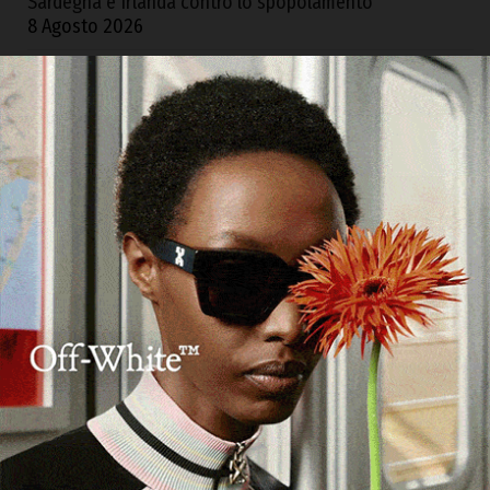
Sardegna e Irlanda contro lo spopolamento
8 Agosto 2026
Olbia, a fuoco due furgoni e un deposito attrezzi
8
Agosto 2026
Olbia. Controlli di GdiF e ADM all’aeroporto: sequestrati
sabbia e alimenti senza certificazione
8 Agosto 2026
Ad Alà dei Sardi la XXIII Rassegna Internazionale del
Folklore
7 Agosto 2026
Sequestrati oltre 6 kg di cocaina e hashish provenienti
dalla Spagna, 4 arresti tra Cagliari e S.G. Suergiu
7 Agosto 2026
ARCHIVI