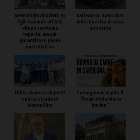
Neurologia di Ozieri, Fp
Valledoria. Spacciava
Cgil risponde all’Asl:
dalla finestra di casa,
«Bene conferma
arrestato
reparto, ma sia
garantita la piena
operatività»
Olbia, riaperta dopo 13
Calangianus ospita il
anni la strada di
“Forum della filiera
Monte Pino
bovina”