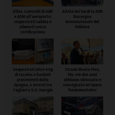
Olbia. Controlli di GdiF
Ad Alà dei Sardi la XXIII
e ADM all’aeroporto:
Rassegna
sequestrati sabbia e
Internazionale del
alimenti senza
Folklore
certificazione
Sequestrati oltre 6 kg
Strada Monte Pino,
di cocaina e hashish
Piu: «In due anni
provenienti dalla
abbiamo sbloccato e
Spagna, 4 arresti tra
consegnato un’opera
Cagliari e S.G. Suergiu
fondamentale»