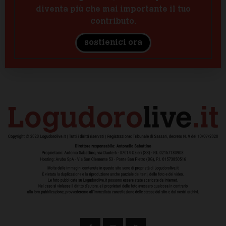
diventa più che mai importante il tuo
contributo.
sostienici ora