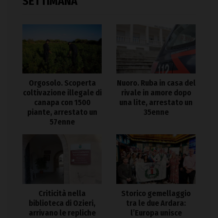
SETTIMANA
Orgosolo. Scoperta
Nuoro. Ruba in casa del
coltivazione illegale di
rivale in amore dopo
canapa con 1500
una lite, arrestato un
piante, arrestato un
35enne
57enne
Criticità nella
Storico gemellaggio
biblioteca di Ozieri,
tra le due Ardara:
arrivano le repliche
l’Europa unisce