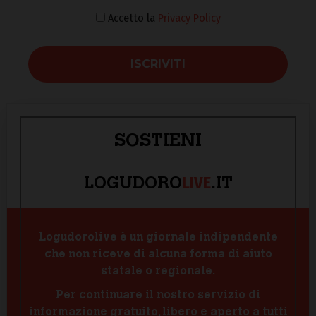
Accetto la
Privacy Policy
SOSTIENI
LIVE
LOGUDORO
.IT
Logudorolive è un giornale indipendente
che non riceve di alcuna forma di aiuto
statale o regionale.
Per continuare il nostro servizio di
informazione gratuito, libero e aperto a tutti