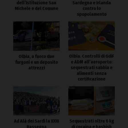
dell’Istituzione San
Sardegna e Irlanda
Michele e del Comune
contro lo
spopolamento
Olbia. Controlli di GdiF
Olbia, a fuoco due
e ADM all’aeroporto:
furgoni e un deposito
sequestrati sabbia e
attrezzi
alimenti senza
certificazione
Ad Alà dei Sardi la XXIII
Sequestrati oltre 6 kg
Rassegna
di cocaina e hashish