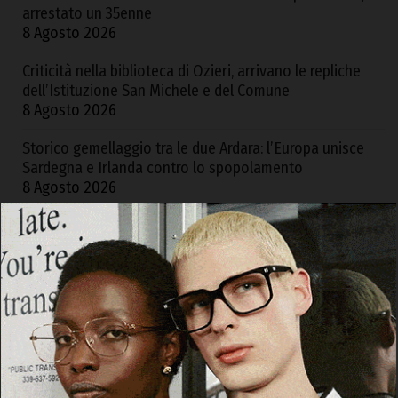
arrestato un 35enne
8 Agosto 2026
Criticità nella biblioteca di Ozieri, arrivano le repliche
dell’Istituzione San Michele e del Comune
8 Agosto 2026
Storico gemellaggio tra le due Ardara: l’Europa unisce
Sardegna e Irlanda contro lo spopolamento
8 Agosto 2026
Olbia, a fuoco due furgoni e un deposito attrezzi
8
Agosto 2026
ARCHIVI
Archivi