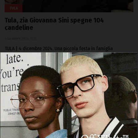
TULA
Tula, zia Giovanna Sini spegne 104
candeline
4 Dicembre 2024, 17:32
TULA | 4 dicembre 2024. Una piccola festa in famiglia
domenica scorsa a Tula per in 104 anni della storica bottegaia
Giovanna Sini…
Facebook
WhatsApp
Telegram
Email
Threads