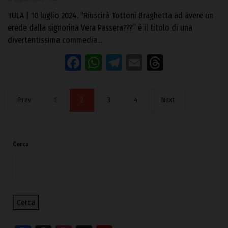
TULA | 10 luglio 2024. “Riuscirà Tottoni Braghetta ad avere un
erede dalla signorina Vera Passera???” è il titolo di una
divertentissima commedia…
Facebook
WhatsApp
Telegram
Email
Threads
Prev
1
2
3
4
Next
Cerca
Cerca