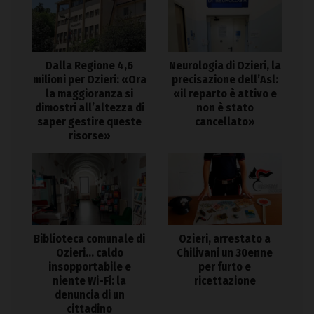
Dalla Regione 4,6
Neurologia di Ozieri, la
milioni per Ozieri: «Ora
precisazione dell’Asl:
la maggioranza si
«il reparto è attivo e
dimostri all’altezza di
non è stato
saper gestire queste
cancellato»
risorse»
Biblioteca comunale di
Ozieri, arrestato a
Ozieri… caldo
Chilivani un 30enne
insopportabile e
per furto e
niente Wi-Fi: la
ricettazione
denuncia di un
cittadino