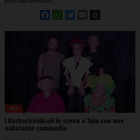
posto sono intervenuti…
Facebook
WhatsApp
Telegram
Email
Threads
TULA
I Barbariciridicoli in scena a Tula con una
esilarante commedia
10 Luglio 2024, 14:48