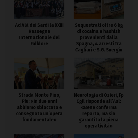
Ad Alà dei Sardi la XXIII
Sequestrati oltre 6 kg
Rassegna
di cocaina e hashish
Internazionale del
provenienti dalla
Folklore
Spagna, 4 arresti tra
Cagliari e S.G. Suergiu
Strada Monte Pino,
Neurologia di Ozieri, Fp
Piu: «In due anni
Cgil risponde all’Asl:
abbiamo sbloccato e
«Bene conferma
consegnato un’opera
reparto, ma sia
fondamentale»
garantita la piena
operatività»