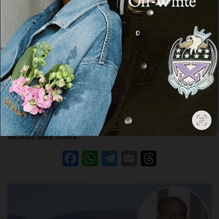
TULA
Tula, gli studenti di seconda media in visita
didattica al Comune
29 Ottobre 2024, 17:45
TULA | 29 ottobre 2024. Nei giorni scorsi si è svolta un’attività
didattica di Educazione Civica che ha interessato la classe
seconda della Scuola…
Facebook
WhatsApp
Telegram
Email
Threads