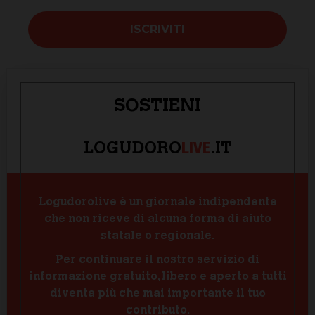
SOSTIENI
LIVE
LOGUDORO
.IT
Logudorolive è un giornale indipendente
che non riceve di alcuna forma di aiuto
statale o regionale.
Per continuare il nostro servizio di
informazione gratuito, libero e aperto a tutti
diventa più che mai importante il tuo
contributo.