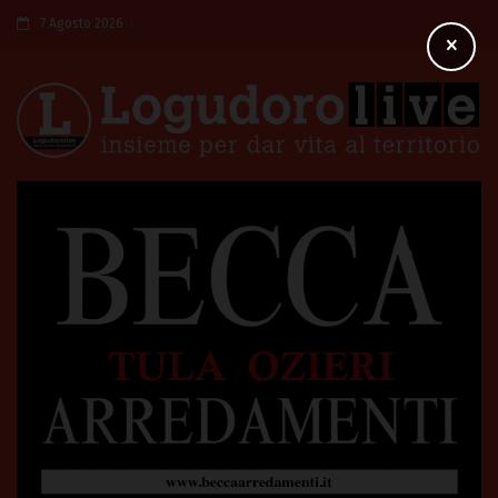
7 Agosto 2026
×