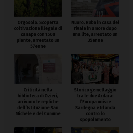
Orgosolo. Scoperta
Nuoro. Ruba in casa del
coltivazione illegale di
rivale in amore dopo
canapa con 1500
una lite, arrestato un
piante, arrestato un
35enne
57enne
Criticità nella
Storico gemellaggio
biblioteca di Ozieri,
tra le due Ardara:
arrivano le repliche
l’Europa unisce
dell’Istituzione San
Sardegna e Irlanda
Michele e del Comune
contro lo
spopolamento