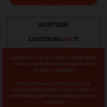
SOSTIENI
LIVE
LOGUDORO
.IT
Logudorolive è un giornale indipendente
che non riceve di alcuna forma di aiuto
statale o regionale.
Per continuare il nostro servizio di
informazione gratuito, libero e aperto a
tutti diventa più che mai importante il tuo
contributo.