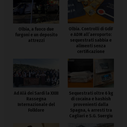
Olbia. Controlli di GdiF
Olbia, a fuoco due
e ADM all’aeroporto:
furgoni e un deposito
sequestrati sabbia e
attrezzi
alimenti senza
certificazione
Ad Alà dei Sardi la XXIII
Sequestrati oltre 6 kg
Rassegna
di cocaina e hashish
Internazionale del
provenienti dalla
Folklore
Spagna, 4 arresti tra
Cagliari e S.G. Suergiu