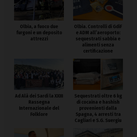
Olbia. Controlli di GdiF
Olbia, a fuoco due
e ADM all’aeroporto:
furgoni e un deposito
sequestrati sabbia e
attrezzi
alimenti senza
certificazione
Ad Alà dei Sardi la XXIII
Sequestrati oltre 6 kg
Rassegna
di cocaina e hashish
Internazionale del
provenienti dalla
Folklore
Spagna, 4 arresti tra
Cagliari e S.G. Suergiu