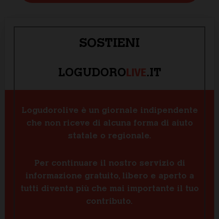
SOSTIENI
LIVE
LOGUDORO
.IT
Logudorolive è un giornale indipendente
che non riceve di alcuna forma di aiuto
statale o regionale.
Per continuare il nostro servizio di
informazione gratuito, libero e aperto a
tutti diventa più che mai importante il tuo
contributo.