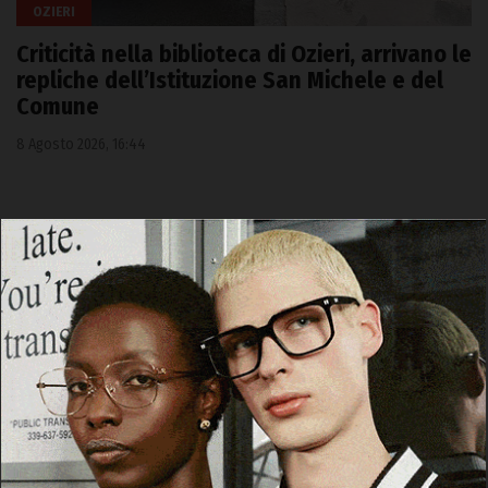
OZIERI
Criticità nella biblioteca di Ozieri, arrivano le
repliche dell’Istituzione San Michele e del
Comune
8 Agosto 2026, 16:44
Cerca
Cerca
Facebook
Threads
Instagram
X
YouTube