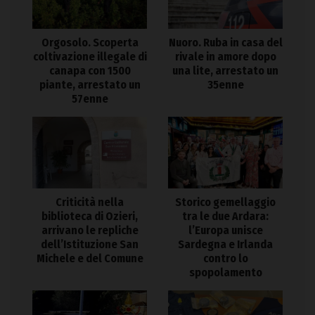
Orgosolo. Scoperta
Nuoro. Ruba in casa del
coltivazione illegale di
rivale in amore dopo
canapa con 1500
una lite, arrestato un
piante, arrestato un
35enne
57enne
Criticità nella
Storico gemellaggio
biblioteca di Ozieri,
tra le due Ardara:
arrivano le repliche
l’Europa unisce
dell’Istituzione San
Sardegna e Irlanda
Michele e del Comune
contro lo
spopolamento