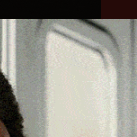
he
Necrologie
Numeri
Contatti
utili
erca
Cerca
Facebook
Threads
Instagram
X
YouTube