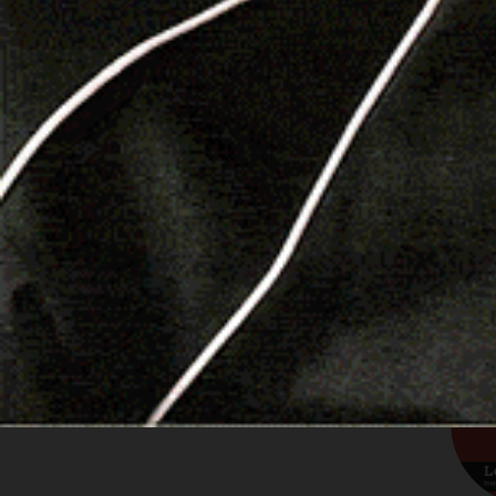
Le altre notizie su
Logudorolive.it
Segui Logudorolive anche da Facebook
F
Ozieri
Tonino Ledda