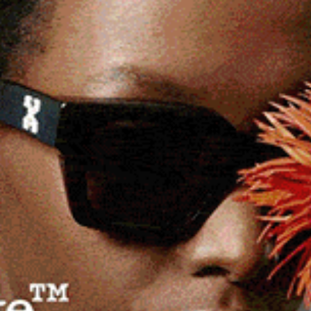
e la figura di
Tonino Ledda
: maestro, poeta e ideatore
etterario in lingua sarda dell’isola. L’Incontro, organizzato