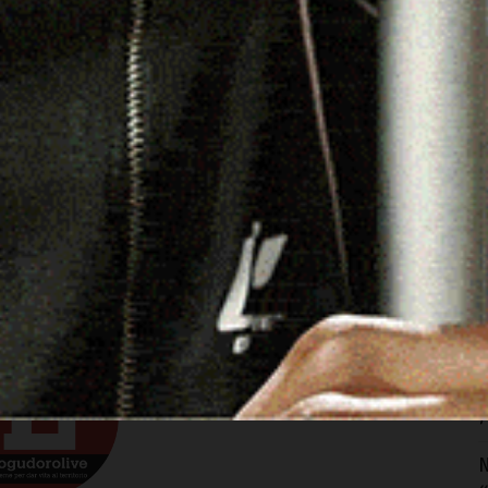
A
I
acebook
WhatsApp
Telegram
Email
Threads
7
s
p
e
7
S
s
f
7
N