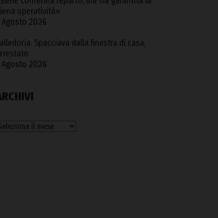
Bene conferma reparto, ma sia garantita la
iena operatività»
 Agosto 2026
alledoria. Spacciava dalla finestra di casa,
rrestato
 Agosto 2026
ARCHIVI
rchivi