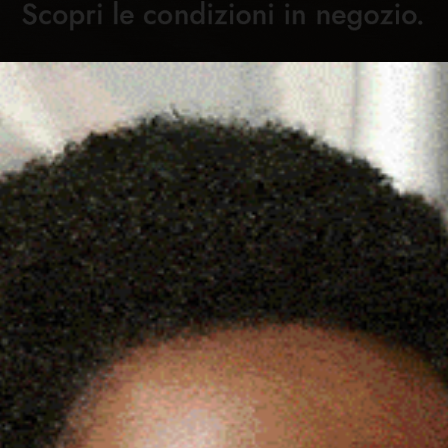
Cronaca
Attualità
Sport
Cultura
Rubric
 SERATA-RICORDO DEL
C
INO LEDDA