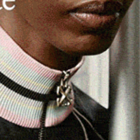
io Mannu”, è in programma domani,
mercoledì 26 marzo
,
 San Francesco.
io
Vittorio Ledda
, seguito da quello della presidente
 e il valore della poetica attraverso la quale Ledda ha
ndivideranno poi i loro ricordi sull’amato insegnante,
cita formativa. Nel proseguo sarà quindi analizzata la
ta come maestro di un rinnovamento educativo “gentile”
, in qualità di segretario, parlerà invece della nascita, nel
dell’Ute, per offrire un’opportunità di confronto e
o unire poesia, educazione e cultura in un unico,