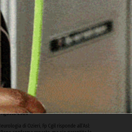
ARTICOLI RECENTI
d Alà dei Sardi la XXIII Rassegna
nternazionale del Folklore
 Agosto 2026
equestrati oltre 6 kg di cocaina e hashish
rovenienti dalla Spagna, 4 arresti tra Cagliari
 S.G. Suergiu
 Agosto 2026
trada Monte Pino, Piu: «In due anni abbiamo
bloccato e consegnato un’opera
ondamentale»
 Agosto 2026
eurologia di Ozieri, Fp Cgil risponde all’Asl: