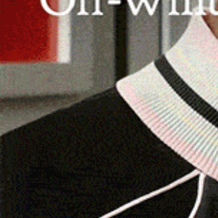
dall’Università delle Tre Età “Francesco Ignaz
alle ore 16 nell’auditorium del Centro culturale
La conferenza si aprirà con l’intervento del figl
dell’Ute,
Caterina Pala
, che analizzerà il ruolo
espresso sentimenti e idee. Alcuni
ex alunni
co
che ha contribuito ad accompagnare la loro cres
pedagogia rivoluzionaria di Ledda, protagonis
nella scuola degli anni Sessanta.
Marco Fenudi
1956, del “Premio Ozieri”.
L’evento è aperto a tutti, non solo agli iscritti 
riflessione sulla figura di un uomo che ha saput
straordinario percorso di vita.
Maria Bonaria Mereu