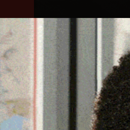
Home
Ozieri
Territorio
Sardegna
ALL’UTE DI OZIERI UNA
MAESTRO E POETA TON
25 Marzo 2025, 15:22