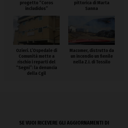
progetto “Coros
pittorica di Marta
includidos”
Sanna
Ozieri. L’Ospedale di
Macomer, distrutto da
Comunità mette a
un incendio un fienile
rischio i reparti del
nella Z.I. di Tossilo
“Segni”: la denuncia
della Cgil
SE VUOI RICEVERE GLI AGGIORNAMENTI DI