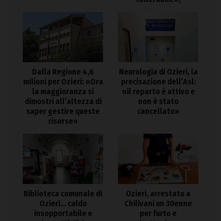
Dalla Regione 4,6
Neurologia di Ozieri, la
milioni per Ozieri: «Ora
precisazione dell’Asl:
la maggioranza si
«il reparto è attivo e
dimostri all’altezza di
non è stato
saper gestire queste
cancellato»
risorse»
Biblioteca comunale di
Ozieri, arrestato a
Ozieri… caldo
Chilivani un 30enne
insopportabile e
per furto e