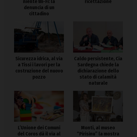
niente Wi-Fi: la
ricettazione
denuncia di un
cittadino
Sicurezza idrica, al via
Caldo persistente, Cia
a Tissi i lavori per la
Sardegna chiede la
costruzione del nuovo
dichiarazione dello
pozzo
stato di calamità
naturale
L’Unione dei Comuni
Monti, al museo
del Coros dà il via al
“Pirisinu” la mostra