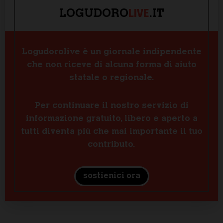
LIVE
LOGUDORO
.IT
Logudorolive è un giornale indipendente
che non riceve di alcuna forma di aiuto
statale o regionale.
Per continuare il nostro servizio di
informazione gratuito, libero e aperto a
tutti diventa più che mai importante il tuo
contributo.
sostienici ora