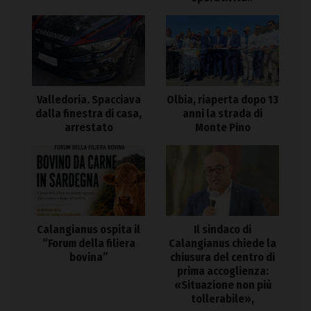
Valledoria. Spacciava
Olbia, riaperta dopo 13
dalla finestra di casa,
anni la strada di
arrestato
Monte Pino
Calangianus ospita il
Il sindaco di
“Forum della filiera
Calangianus chiede la
bovina”
chiusura del centro di
prima accoglienza:
«Situazione non più
tollerabile»,