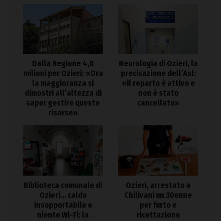
Dalla Regione 4,6
Neurologia di Ozieri, la
milioni per Ozieri: «Ora
precisazione dell’Asl:
la maggioranza si
«il reparto è attivo e
dimostri all’altezza di
non è stato
saper gestire queste
cancellato»
risorse»
Biblioteca comunale di
Ozieri, arrestato a
Ozieri… caldo
Chilivani un 30enne
insopportabile e
per furto e
niente Wi-Fi: la
ricettazione