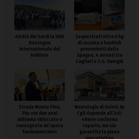
Ad Alà dei Sardi la XXIII
Sequestrati oltre 6 kg
Rassegna
di cocaina e hashish
Internazionale del
provenienti dalla
Folklore
Spagna, 4 arresti tra
Cagliari e S.G. Suergiu
Strada Monte Pino,
Neurologia di Ozieri, Fp
Piu: «In due anni
Cgil risponde all’Asl:
abbiamo sbloccato e
«Bene conferma
consegnato un’opera
reparto, ma sia
fondamentale»
garantita la piena
operatività»