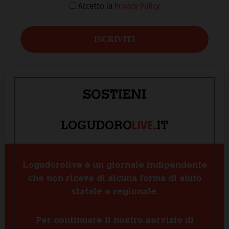
Accetto la
Privacy Policy
SOSTIENI
LIVE
LOGUDORO
.IT
Logudorolive è un giornale indipendente
che non riceve di alcuna forma di aiuto
statale o regionale.
Per continuare il nostro servizio di