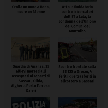
Crolla un muro a Bono,
Atto intimidatorio
muore un 41enne
contro i ricercatori
dell’ET a Lula, la
condanna dell’Unione
dei Comuni del
Montalbo
Guardia di Finanza, 25
Scontro frontale sulla
allievi marescialli
SS 125 a Orosei, 4
assegnati ai reparti di
feriti: due trasferiti in
Sassari, Olbia,
elicottero a Sassari
Alghero, Porto Torres e
Ozieri