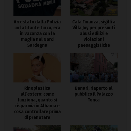
Arrestato dalla Polizia
Cala Finanza, sigilli a
un latitante turco, era
Villa Joy per presunti
in vacanza con la
abusi edilizi e
moglie nel Nord
violazioni
Sardegna
paesaggistiche
Rinoplastica
Banari, riaperto al
all’estero: come
pubblico il Palazzo
funziona, quanto si
Tonca
risparmia in Albania e
cosa controllare prima
di prenotare