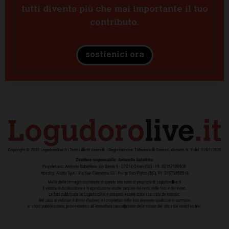
tutti diventa più che mai importante il tuo
contributo.
sostienici ora