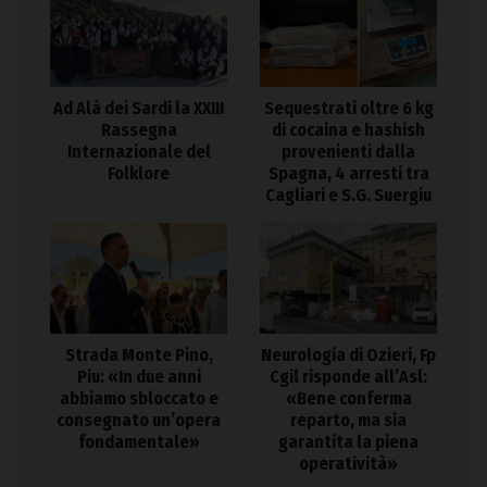
Ad Alà dei Sardi la XXIII
Sequestrati oltre 6 kg
Rassegna
di cocaina e hashish
Internazionale del
provenienti dalla
Folklore
Spagna, 4 arresti tra
Cagliari e S.G. Suergiu
Strada Monte Pino,
Neurologia di Ozieri, Fp
Piu: «In due anni
Cgil risponde all’Asl:
abbiamo sbloccato e
«Bene conferma
consegnato un’opera
reparto, ma sia
fondamentale»
garantita la piena
operatività»