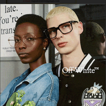
ARTICOLI RECENTI
Ad Alà dei Sardi la XXIII Rassegna Internazionale del
Folklore
7 Agosto 2026
Sequestrati oltre 6 kg di cocaina e hashish provenienti
dalla Spagna, 4 arresti tra Cagliari e S.G. Suergiu
7 Agosto 2026