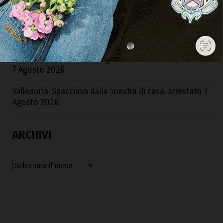
Strada Monte Pino, Piu: «In due anni abbiamo sbloccato
e consegnato un’opera fondamentale»
7 Agosto 2026
Neurologia di Ozieri, Fp Cgil risponde all’Asl: «Bene
conferma reparto, ma sia garantita la piena operatività»
7 Agosto 2026
Valledoria. Spacciava dalla finestra di casa, arrestato
7
Agosto 2026
ARCHIVI
Archivi