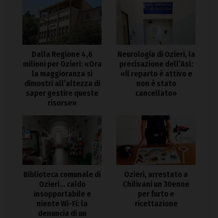
Dalla Regione 4,6
Neurologia di Ozieri, la
milioni per Ozieri: «Ora
precisazione dell’Asl:
la maggioranza si
«il reparto è attivo e
dimostri all’altezza di
non è stato
saper gestire queste
cancellato»
risorse»
Biblioteca comunale di
Ozieri, arrestato a
Ozieri… caldo
Chilivani un 30enne
insopportabile e
per furto e
niente Wi-Fi: la
ricettazione
denuncia di un