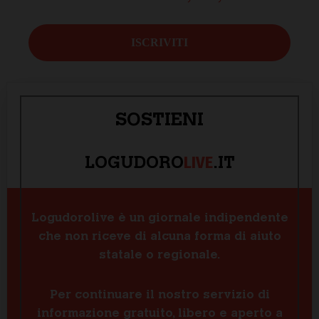
SOSTIENI
LIVE
LOGUDORO
.IT
Logudorolive è un giornale indipendente
che non riceve di alcuna forma di aiuto
statale o regionale.
Per continuare il nostro servizio di
informazione gratuito, libero e aperto a