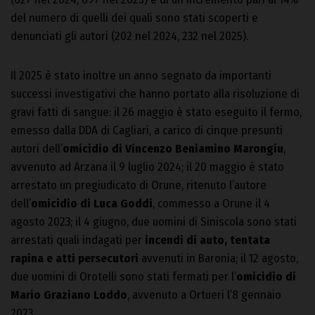
del numero di quelli dei quali sono stati scoperti e
denunciati gli autori (202 nel 2024, 232 nel 2025).
Il 2025 è stato inoltre un anno segnato da importanti
successi investigativi che hanno portato alla risoluzione di
gravi fatti di sangue: il 26 maggio è stato eseguito il fermo,
emesso dalla DDA di Cagliari, a carico di cinque presunti
autori dell’
omicidio di Vincenzo Beniamino Marongiu
,
avvenuto ad Arzana il 9 luglio 2024; il 20 maggio è stato
arrestato un pregiudicato di Orune, ritenuto l’autore
dell’
omicidio di Luca Goddi
, commesso a Orune il 4
agosto 2023; il 4 giugno, due uomini di Siniscola sono stati
arrestati quali indagati per
incendi di auto, tentata
rapina e atti persecutori
avvenuti in Baronia; il 12 agosto,
due uomini di Orotelli sono stati fermati per l’
omicidio di
Mario Graziano Loddo
, avvenuto a Ortueri l’8 gennaio
2023.