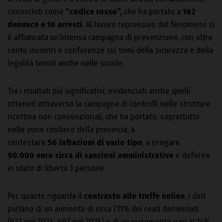
conosciuti come
“codice rosso”,
che ha portato a
162
denunce e 16 arresti
. Al lavoro repressivo del fenomeno si
è affiancata un’intensa campagna di prevenzione, con oltre
cento incontri e conferenze sui temi della sicurezza e della
legalità tenuti anche nelle scuole.
Tra i risultati più significativi, evidenziati anche quelli
ottenuti attraverso la campagna di controlli nelle strutture
ricettive non convenzionali, che ha portato, soprattutto
nelle zone costiere della provincia, a
contestare
56 infrazioni di vario tipo
, a irrogare
90.000 euro circa di sanzioni amministrative
e deferire
in stato di libertà 3 persone.
Per quanto riguarda il
contrasto alle truffe online
, i dati
parlano di un aumento di circa l’11% dei reati denunciati
(627 nel 2024, 697 nel 2025) e di un incremento pari al 14%