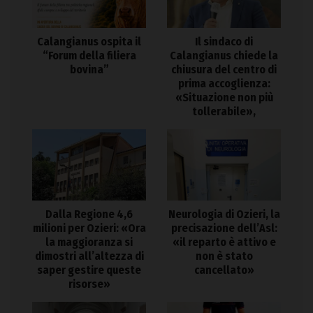
Calangianus ospita il
Il sindaco di
“Forum della filiera
Calangianus chiede la
bovina”
chiusura del centro di
prima accoglienza:
«Situazione non più
tollerabile»,
Dalla Regione 4,6
Neurologia di Ozieri, la
milioni per Ozieri: «Ora
precisazione dell’Asl:
la maggioranza si
«il reparto è attivo e
dimostri all’altezza di
non è stato
saper gestire queste
cancellato»
risorse»