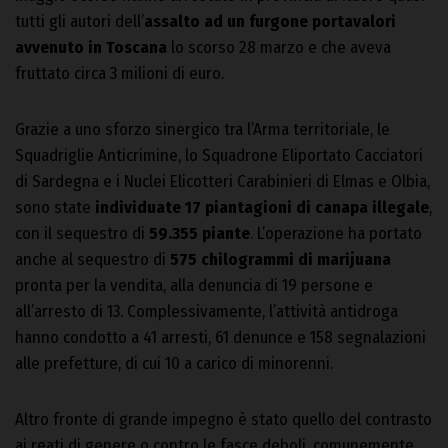
tutti gli autori dell’
assalto ad un furgone portavalori
avvenuto in Toscana
lo scorso 28 marzo e che aveva
fruttato circa 3 milioni di euro.
Grazie a uno sforzo sinergico tra l’Arma territoriale, le
Squadriglie Anticrimine, lo Squadrone Eliportato Cacciatori
di Sardegna e i Nuclei Elicotteri Carabinieri di Elmas e Olbia,
sono state
individuate 17 piantagioni di canapa
illegale
,
con il sequestro di
59.355 piante
. L’operazione ha portato
anche al sequestro di
575 chilogrammi di marijuana
pronta per la vendita, alla denuncia di 19 persone e
all’arresto di 13. Complessivamente, l’attività antidroga
hanno condotto a 41 arresti, 61 denunce e 158 segnalazioni
alle prefetture, di cui 10 a carico di minorenni.
Altro fronte di grande impegno è stato quello del contrasto
ai reati di genere o contro le fasce deboli, comunemente