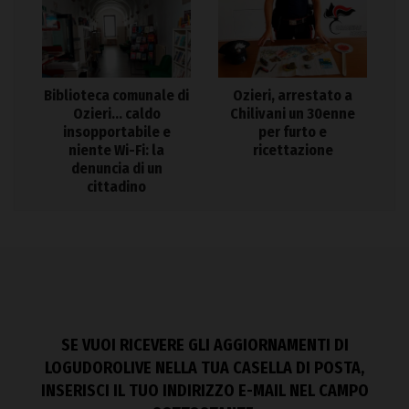
Biblioteca comunale di
Ozieri, arrestato a
Ozieri… caldo
Chilivani un 30enne
insopportabile e
per furto e
niente Wi-Fi: la
ricettazione
denuncia di un
cittadino
SE VUOI RICEVERE GLI AGGIORNAMENTI DI
LOGUDOROLIVE NELLA TUA CASELLA DI POSTA,
INSERISCI IL TUO INDIRIZZO E-MAIL NEL CAMPO