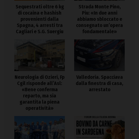
Sequestrati oltre 6 kg
Strada Monte Pino,
di cocaina e hashish
Piu: «In due anni
provenienti dalla
abbiamo sbloccato e
Spagna, 4 arresti tra
consegnato un’opera
Cagliari e S.G. Suergiu
fondamentale»
Neurologia di Ozieri, Fp
Valledoria. Spacciava
Cgil risponde all’Asl:
dalla finestra di casa,
«Bene conferma
arrestato
reparto, ma sia
garantita la piena
operatività»