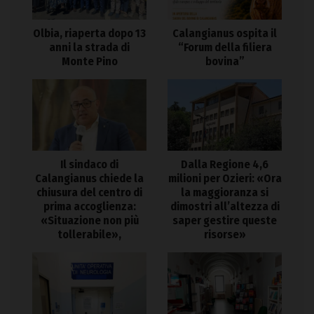
Olbia, riaperta dopo 13
Calangianus ospita il
anni la strada di
“Forum della filiera
Monte Pino
bovina”
Il sindaco di
Dalla Regione 4,6
Calangianus chiede la
milioni per Ozieri: «Ora
chiusura del centro di
la maggioranza si
prima accoglienza:
dimostri all’altezza di
«Situazione non più
saper gestire queste
tollerabile»,
risorse»